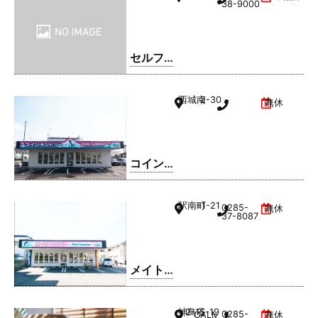
38-9000
セルフ
ィック
ス 小山
西城南
2-30
無休
SS / 日
商有田
㈱
コイン
ランド
リー久
駅南町
1-21
0285-
無休
松ホー
37-8087
ム 小山
西城南
店
メイト
ドリー
ム 小山
神鳥谷
2-15-19
0285-
CALMひととのやA棟
無休