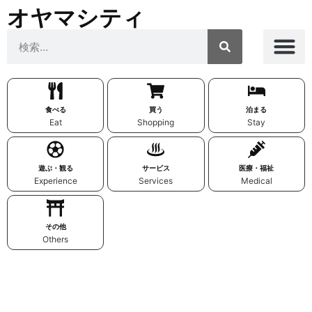
オヤマシティ
食べる
買う
泊まる
Eat
Shopping
Stay
遊ぶ・観る
サービス
医療・福祉
Experience
Services
Medical
その他
Others