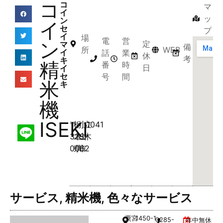
コ
コ
マ
イ
ッ
ン
イ
セ
プ
イ
場
電
営
ン
定
マ
備
所
WEB
イ
話
業
休
考
キ
精
番
時
日
イ
セ
号
間
米
キ
機
ISEKI
〒
栃
小
立
1041
323-
木
山
木
0062
県
市
サービス
,
精米機
,
色々なサービス
粟宮
1450-1
0285-
年中無休