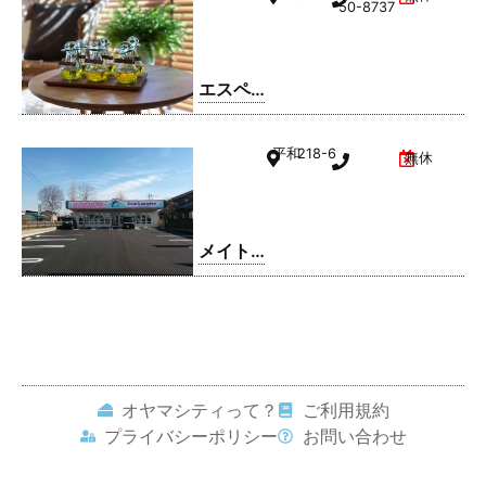
駅南町
50-8737
店
エスペ
ランサ
小山店
平和
218-6
無休
メイト
ドリー
ム 平和
店
オヤマシティって？
ご利用規約
プライバシーポリシー
お問い合わせ