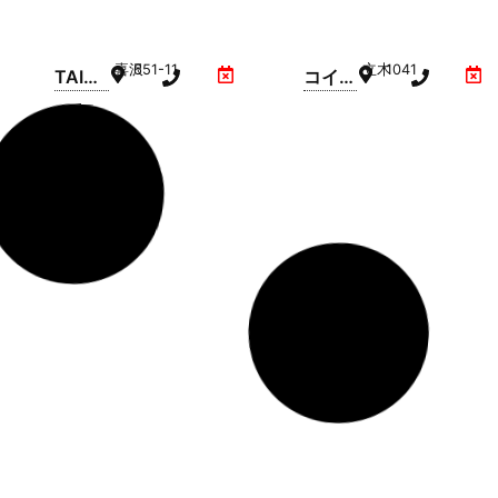
喜沢
651-11
立木
1041
TAIW
コイン
Aコイ
精米機
ン精米
ISEKI(
所(ス
カイン
ーパー
ズ小山
センタ
店駐車
ートラ
場内)
イアル
小山店
駐車場
下石塚
474-3
犬塚
5-1
クボタ
クボタ
内)
クリー
クリー
ン精米
ン精米
屋(下
屋(犬
石塚)
塚)