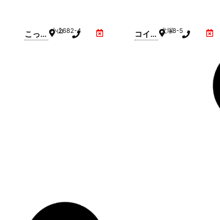
小山
2682-4
犬塚
8-5
こっと
コイン
ん精米
精米機
所(小
ISEKI(
山)
たいら
や小山
犬塚店
駐車場
内)
横倉新田
100-14
網戸
493
無人精
網戸自
米所
動精米
(横倉
所(い
新田)
ちばん
館)