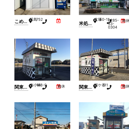
延島
752
犬塚
50-11
0285-
こめ丸
無
米処い
53-
0304
(延島)
ちばん
館犬塚
店
南小林
148-9
雨ケ谷
111
関東農
無休
関東農
無
産コイ
産コイ
ン精米
ン精米
機(南
機(雨
小林)
ケ谷)