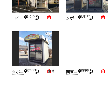
城北
6-5-6
羽川
517
コイン
クボタ
精米機
クリー
ISEKI(
ン精米
スーパ
屋(羽
ーフレ
川)
ッシュ
小山店
駐車場
内)
出井
1330
稲葉郷
63-6
クボタ
無休
関東農
クリー
産コイ
ン精米
ン精米
屋(出
機(稲
井)
葉郷)