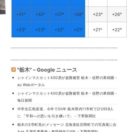
+
31°
+
32°
+
27°
+
28°
+
23°
+
26°
+
23°
+
23°
+
22°
+
21°
+
21°
+
22°
"栃木" – Google ニュース
シャインマスカット400房が盗難被害 栃木・佐野の果樹園 -
au Webポータル
シャインマスカット400房が盗難被害 栃木・佐野の果樹園 -
毎日新聞
中学生広島派遣、今年で30年 栃木県内11市町で計2938人
に 「平和への思いを引き継いで」 - 下野新聞社
栃木の3市町長がメッセージ 北海道佐呂間町での写真展に合
わせ 足尾鉱毒事件・集団移住115年 - 下野新聞社