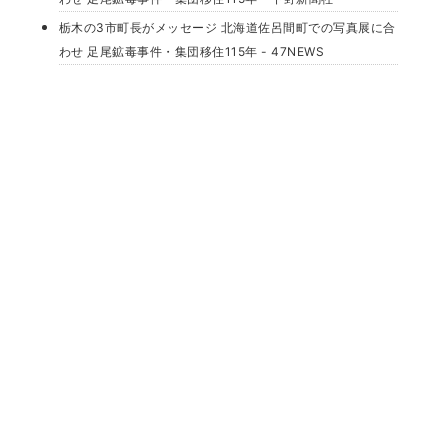
栃木の3市町長がメッセージ 北海道佐呂間町での写真展に合
わせ 足尾鉱毒事件・集団移住115年 - 47NEWS