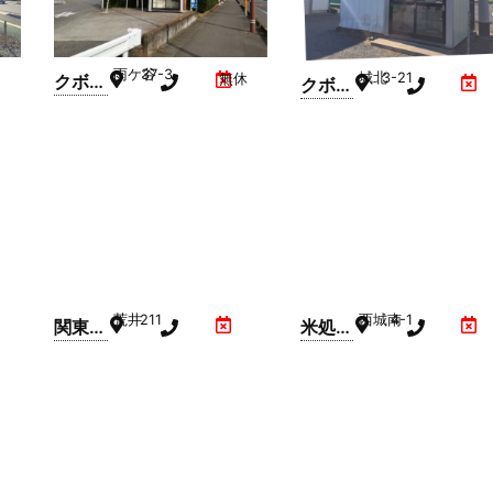
内)
内)
雨ケ谷
37-3
城北
3-21
クボタ
無休
クボタ
クリー
クリー
ン精米
ン精米
屋(雨
屋(城
ケ谷)
北3丁
目)
荒井
211
西城南
4-1
関東農
米処い
産コイ
ちばん
ン精米
館西城
機(荒
南店
井)