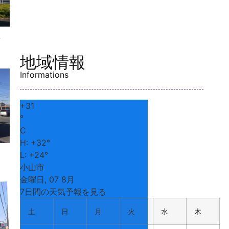
休
地域情報
Informations
+
31
°
C
H:
+
32°
L:
+
24°
小山市
金曜日, 07 8月
7日間の天気予報を見る
土
日
月
火
水
木