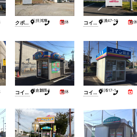
三拝川岸
175
喜沢
647-10
休
クボタ
無休
コイン
無
クリー
精米機
ン精米
ISEKI(
屋(三
とりせ
拝川
ん羽川
岸)
店駐車
場内)
横倉新田
291-1
羽川
517-1
休
コイン
無休
コイン
精米機
精米機
ISEKI(
ISEKI(
とりせ
うおと
ん小山
み小金
東店駐
井店駐
車場
車場