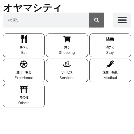
オヤマシティ
食べる
買う
泊まる
Eat
Shopping
Stay
遊ぶ・観る
サービス
医療・福祉
Experience
Services
Medical
その他
Others