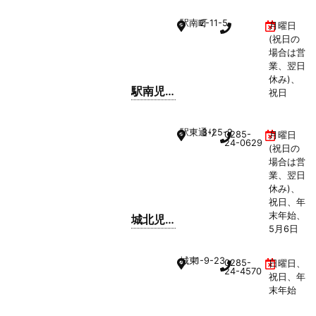
みのり
駅南町
2-11-5
月曜日
幼稚園
(祝日の
場合は営
業、翌日
休み)、
駅南児
祝日
童セン
ター
駅東通り
3-25-2
0285-
月曜日
24-0629
(祝日の
場合は営
業、翌日
休み)、
祝日、年
末年始、
城北児
5月6日
童セン
ター
城東
1-9-23
0285-
日曜日、
24-4570
祝日、年
末年始