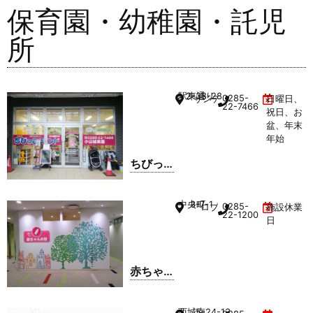
保育園・幼稚園・託児
所
駅東通り
2-38-28
0285-
サンデュエル小山駅東通り 1
日曜日、
22-7466
祝日、お
盆、年末
年始
ちびっ
こラン
ド小山
中央町
3-7-1
0285-
ロブレ 5F
施設休業
城東園
22-1200
日
赤ちゃ
んの駅
ロブレ
西城南
5-24-13