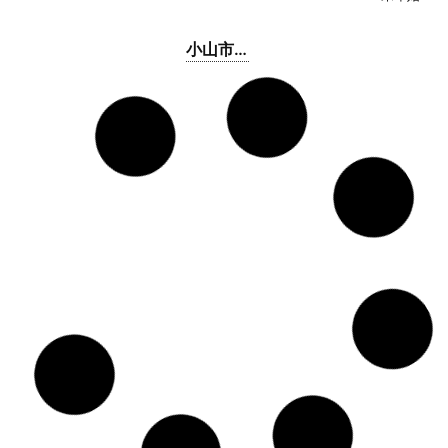
小山市
立やは
た保育
間々田
2443-1
0285-
日曜日、
所
45-4749
祝日、年
末年始
小山市
立間々
田北保
暁
3-11-2
0285-
日曜日、
育所
45-3238
祝日、年
末年始
小山市
立もみ
じ保育
出井
1060-1
0285-
日曜日、
所
23-3047
祝日、年