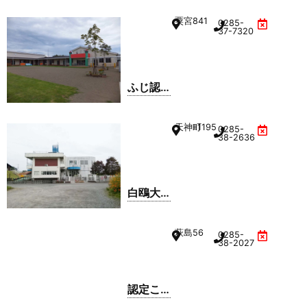
生井ゆ
粟宮
841
0285-
りかご
37-7320
幼稚園
ふじ認
定こど
も園
天神町
1195
0285-
38-2636
白鴎大
学はく
おう幼
萩島
56
0285-
稚園
38-2027
認定こ
ども園