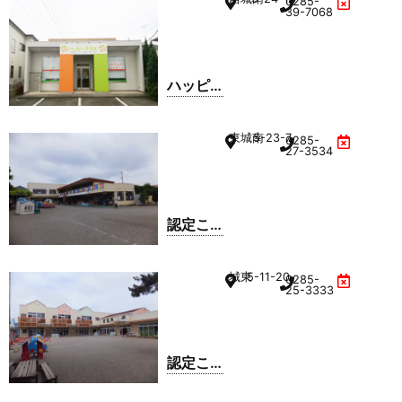
0285-
39-7068
ハッピ
ーテラ
ス 小山
東城南
5-23-7
0285-
教室
27-3534
認定こ
ども園
小山幼
城東
5-11-20
0285-
稚園
25-3333
認定こ
ども園