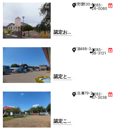
梅ヶ原
東野田
2130-1
0285-
幼稚園
28-0080
認定お
おやこ
ども園
下泉
488-3
0285-
38-3121
認定と
まとこ
ども園
上生井
679-3
0282-
67-3038
認定こ
ども園