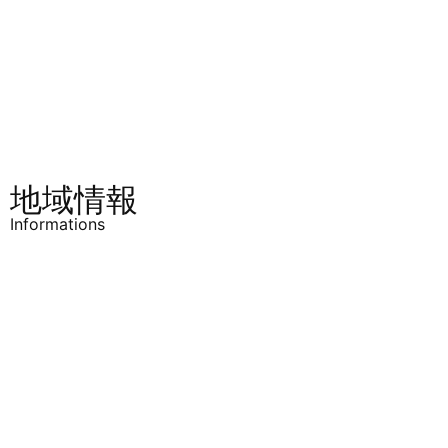
25-2815
～1月3日
こばと
キッズ
間々田
924-1
0285-
日曜日、
41-1101
12月29日
～1月3日
間々田
保育園
雨ケ谷
417
0285-
日曜日、
27-0209
年末年始
こばと
保育園