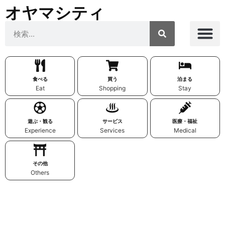
オヤマシティ
食べる
買う
泊まる
Eat
Shopping
Stay
遊ぶ・観る
サービス
医療・福祉
Experience
Services
Medical
その他
Others