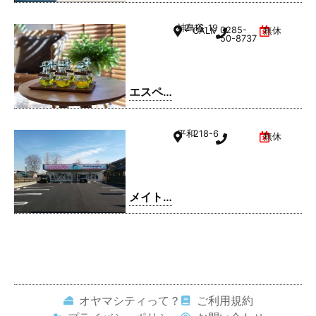
ドリー
ム 小山
神鳥谷
2-15-19
0285-
CALMひととのやA棟
無休
駅南町
50-8737
店
エスペ
ランサ
小山店
平和
218-6
無休
メイト
ドリー
ム 平和
店
オヤマシティって？
ご利用規約