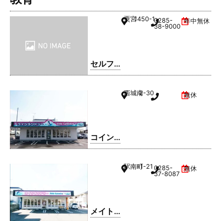
粟宮
1450-1
0285-
年中無休
38-9000
セルフ
ィック
ス 小山
西城南
2-30
無休
SS / 日
商有田
㈱
コイン
ランド
リー久
駅南町
1-21
0285-
無休
松ホー
37-8087
ム 小山
西城南
店
メイト