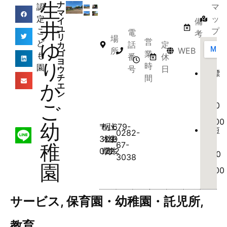
生
ナ
認
マ
マ
定
ッ
イ
備
井
ユ
こ
プ
電
考
リ
場
営
ど
ゆ
話
定
カ
所
WEB
ゴ
業
も
番
休
ヨ
り
時
園
号
日
ウ
【標
チ
間
準
か
エ
時
ン
間】
ご
7:00
～
19:00
幼
〒
栃
小
上
679-
【短
0282-
時
329-
木
山
生
3
稚
67-
間】
0222
県
市
井
8:00
3038
～
園
16:00
サービス
,
保育園・幼稚園・託児所
,
教育