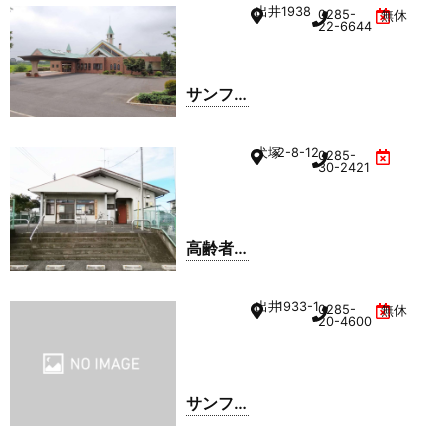
宅介護
出井
1938
0285-
無休
支援セ
22-6644
ンター
サンフ
ラワー
ガーデ
犬塚
2-8-12
0285-
ン
30-2421
高齢者
サポー
トセン
出井
1933-1
0285-
無休
ター 大
20-4600
谷
サンフ
ラワー