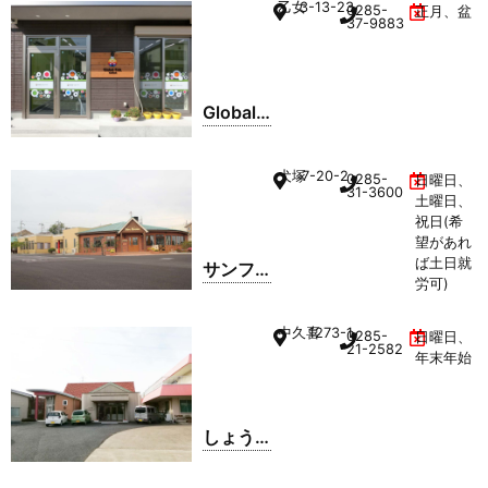
乙女
3-13-23
0285-
正月、盆
東城南
37-9883
店
Global
kids
method
犬塚
7-20-2
0285-
日曜日、
間々田
31-3600
土曜日、
店
祝日(希
望があれ
ば土日就
サンフ
労可)
ラワー
ワーク
中久喜
1273-1
0285-
日曜日、
センタ
21-2582
年末年始
ー
しょう
し苑在