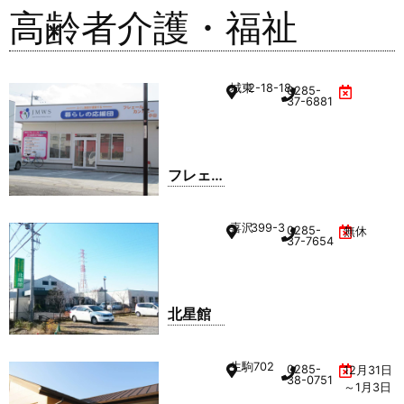
高齢者介護・福祉
城東
2-18-18
0285-
37-6881
フレェ
ールカ
ンパニ
喜沢
399-3
0285-
無休
ー小山
37-7654
北星館
生駒
702
0285-
12月31日
38-0751
～1月3日