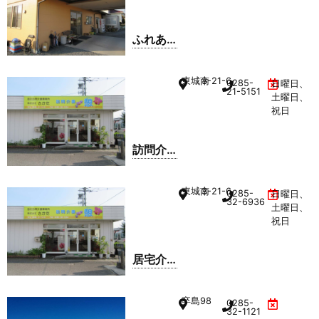
ふれあ
いの
里・美
東城南
3-21-6
0285-
日曜日、
田
21-5151
土曜日、
祝日
訪問介
護 花園
東城南
3-21-6
0285-
日曜日、
32-6936
土曜日、
祝日
居宅介
護支援
事業所
卒島
98
0285-
憩
32-1121