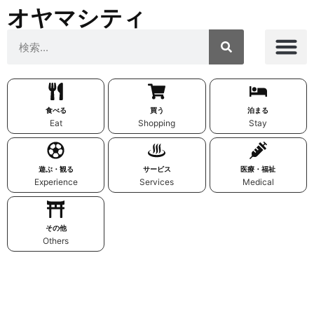
オヤマシティ
食べる
買う
泊まる
Eat
Shopping
Stay
遊ぶ・観る
サービス
医療・福祉
Experience
Services
Medical
その他
Others