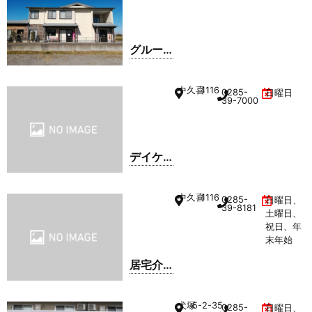
グルー
プホー
ム さく
中久喜
1116
0285-
日曜日
らの家
39-7000
デイケ
ア WAKI
愛愛
中久喜
1116
0285-
日曜日、
39-8181
土曜日、
祝日、年
末年始
居宅介
護支援
事業所
犬塚
5-2-35
0285-
日曜日、