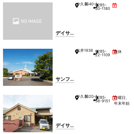
グルー
中久喜
1640-1
0285-
プホー
30-1180
ム
デイサ
ービス
センタ
出井
1936
0285-
無休
ー エブ
22-1109
リデイ
サンフ
ラワー
療護園
中久喜
1620-1
0285-
日曜日、
38-9151
年末年始
デイサ
ービス