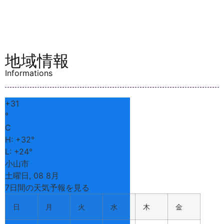
小山
出井
1936
0285-
無休
22-1109
サンフ
ラワー
ヘルパ
西城南
5-8-19
0285-
日曜日、
ーステ
39-7800
土曜日、
ーショ
祝日
ン
デイサ
ービス
センタ
出井
1938
0285-
日曜日、
ー あと
22-6644
12月31日
りえ
～1月2日
サンフ