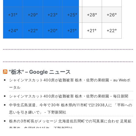
ラワー
ライフ
卒島
110
0285-
37-1110
介護老
人保健
施設 さ
くら野