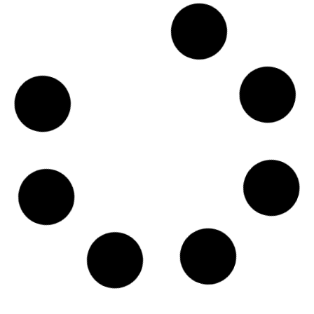
センタ
出井
1936
0285-
日曜日、
ー コス
22-1109
12月29日
モス
～1月3日
は休み
サンフ
ラワー
デイサ
中久喜
1640-1
0285-
ービス
30-5200
センタ
ー
ケアハ
ウス グ
レープ
出井
1938
0285-
12月31日
ホーム
22-6644
～1月2日
サンフ
ラワー