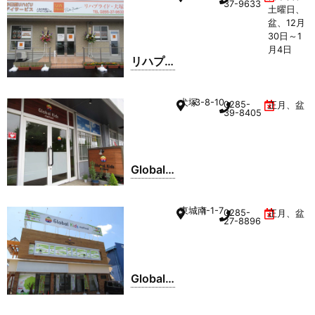
WAKI愛
37-9633
土曜日、
愛
盆、12月
30日～1
月4日
リハプ
ライ
ド・犬
犬塚
3-8-10
0285-
正月、盆
塚
39-8405
Global
kids
method
東城南
1-1-7
0285-
正月、盆
犬塚店
27-8896
Global
kids
method