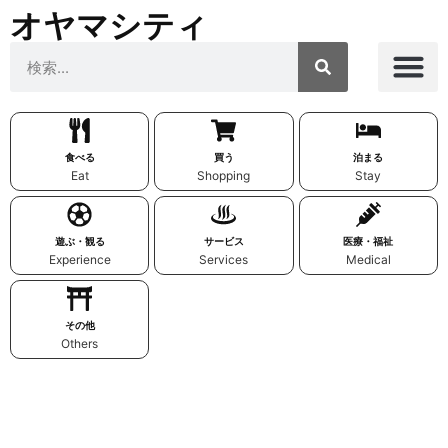
オヤマシティ
食べる
買う
泊まる
Eat
Shopping
Stay
遊ぶ・観る
サービス
医療・福祉
Experience
Services
Medical
その他
Others