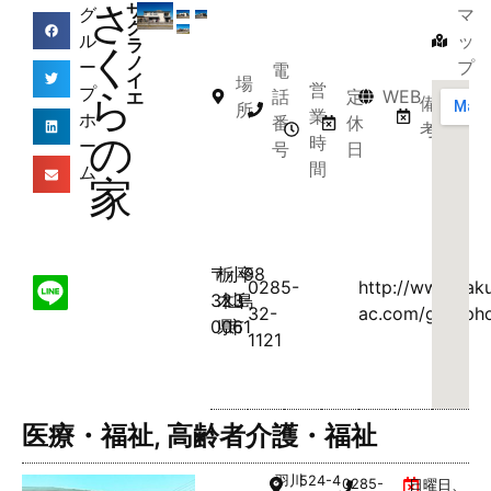
さ
サ
グ
マ
ク
ル
ッ
ラ
く
ノ
ー
プ
電
イ
場
営
プ
ら
話
定
WEB
エ
備
所
業
ホ
番
休
考
の
時
ー
号
日
間
ム
家
〒
栃
小
卒
98
0285-
http://www.sak
323-
木
山
島
32-
ac.com/grouph
0061
県
市
1121
医療・福祉
,
高齢者介護・福祉
羽川
524-4
0285-
日曜日、