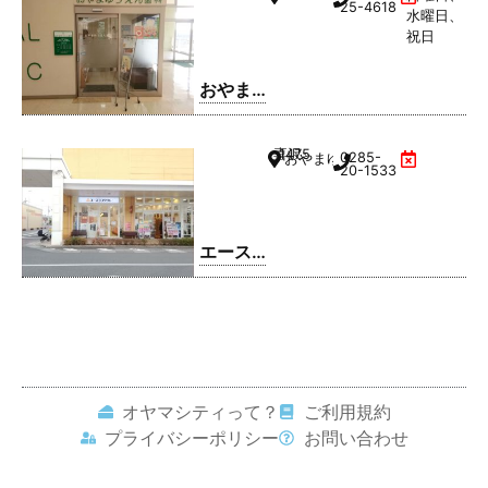
クリニ
25-4618
水曜日、
ック
祝日
おやま
ゆうえ
ん歯科
喜沢
1475
0285-
おやまゆうえんハーヴェストウ
20-1533
エース
コンタ
クト お
やまゆ
うえん
店
オヤマシティって？
ご利用規約
プライバシーポリシー
お問い合わせ