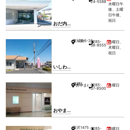
24-5588
水曜日午
後、土曜
日午後、
祝日
おだ内
科クリ
ニック
東城南
5-6-26
0285-
日曜日、
38-8555
木曜日、
祝日
いしわ
た歯科
クリニ
喜沢
1475
0285-
おやまゆうえんハーヴェストウ
木曜日
ック
37-8500
おやま
ゆうえ
んアイ
喜沢
1475
0285-
日曜日、