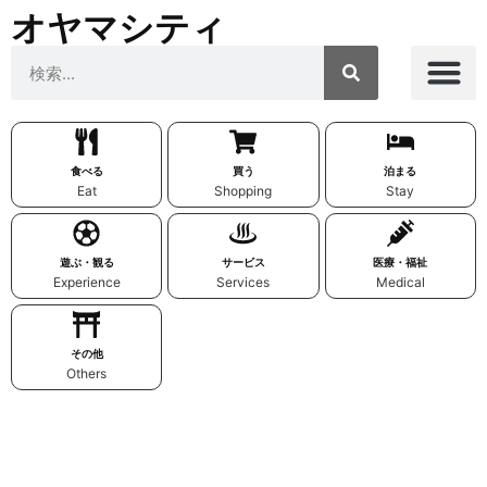
オヤマシティ
食べる
買う
泊まる
Eat
Shopping
Stay
遊ぶ・観る
サービス
医療・福祉
Experience
Services
Medical
その他
Others