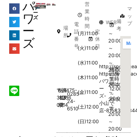
パ
パ
営
ワ
マ
業
ー
ワ
ッ
ズ
時
備
WEB
プ
電
間
ー
場
考
話
定
(月)11:00
～
所
ズ
番
休
20:00
号
日
(火)11:00
～
20:00
(水)11:00
～
http://sportsge
祝日
20:00
https://www.fa
の営
(木)11:00
～
業時
パワ
間は
20:00
ー
12:00
〒
栃
小
喜
1475-
(金)11:00
～
～
0285-
ズ-
323-
木
山
沢
116
20:00
20:00
24-
小山
で
0014
県
市
(土)12:00
～
す。
6510
店-81583514844
20:00
(日)12:00
～
20:00