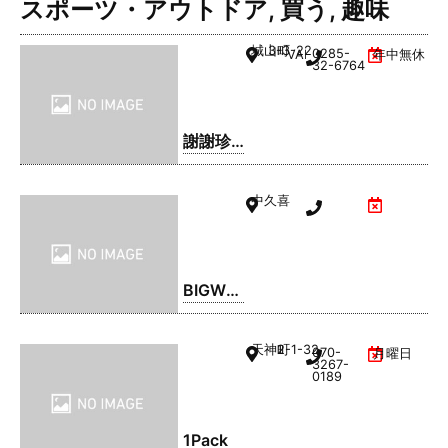
スポーツ・アウトドア
,
買う
,
趣味
城山町
3-3-22
0285-
VAL1階
年中無休
32-6764
謝謝珍
珠 | シ
ェイシ
中久喜
ェイパ
ール
BIGWO
OD(ビ
ッグウ
天神町
2-1-32
070-
月曜日
ッド) 小
3267-
0189
山店
1Pack