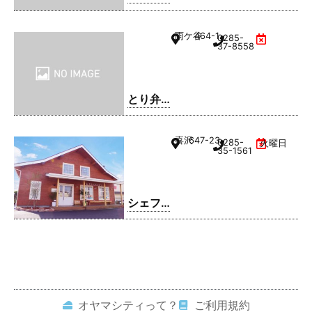
雨ケ谷
464-1
0285-
37-8558
とり弁
鶏 小山
雨ケ谷
喜沢
647-23
0285-
火曜日
店
35-1561
シェフ
レ
オヤマシティって？
ご利用規約