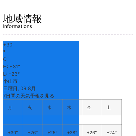
カワイ小山シ
ップ
GO! GO!
SCUBA Divin