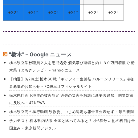
楽器店 CROSS
ROAD
クラフトハー
トーカイ おや
まゆうえん店