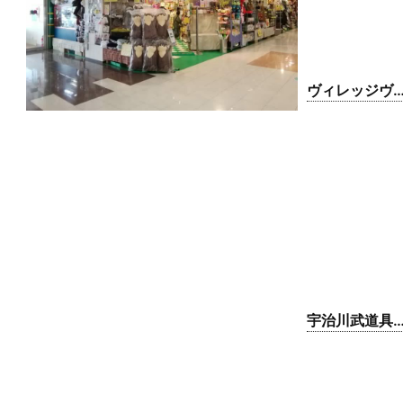
ヴィレッジヴ
ンガード イオ
ン小山店
宇治川武道具
小山店