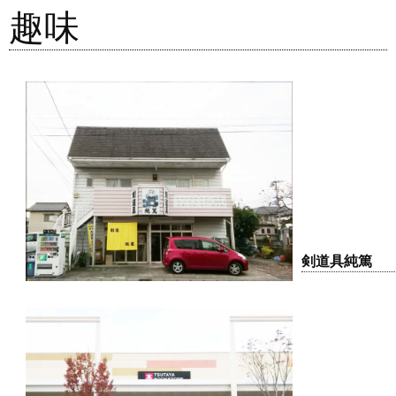
趣味
剣道具純篤