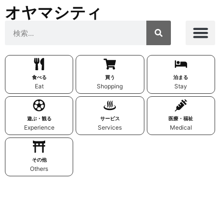
オヤマシティ
食べる
買う
泊まる
Eat
Shopping
Stay
遊ぶ・観る
サービス
医療・福祉
Experience
Services
Medical
その他
Others