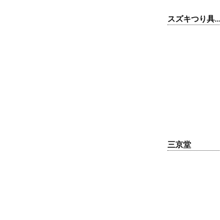
スズキつり具
本店
三京堂