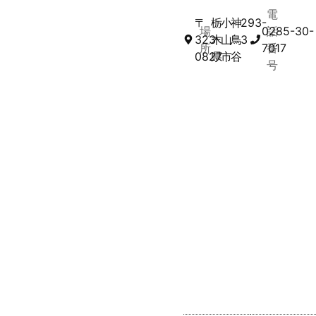
電
〒
栃
小
神
293-
場
0285-30-
話
323-
木
山
鳥
3
所
7017
番
0827
県
市
谷
号