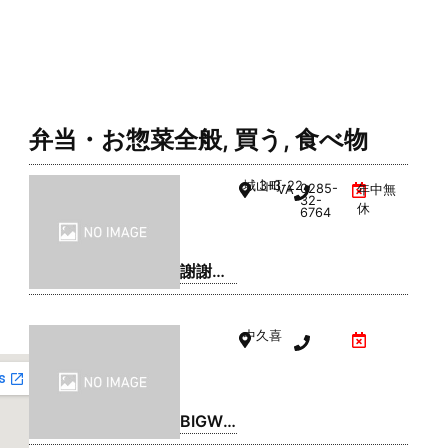
弁当・お惣菜全般
,
買う
,
食べ物
城山町
3-3-22
0285-
VAL1階
年中無
32-
休
6764
謝謝珍
珠 | シ
ェイシ
中久喜
ェイパ
ール
BIGWO
OD(ビ