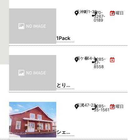
ッグウ
天神町
2-1-32
070-
月曜日
ッド)
3267-
0189
小山店
1Pack
雨ケ谷
464-1
0285-
37-
8558
とり弁
鶏 小山
雨ケ谷
喜沢
647-23
0285-
火曜日
店
35-1561
シェフ
レ