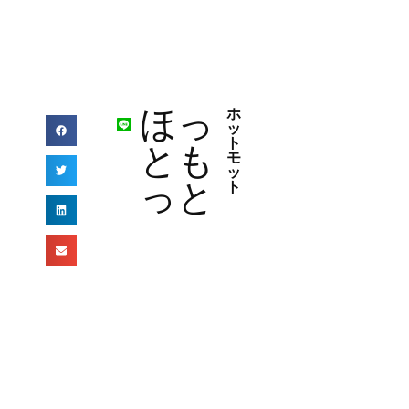
ほっ
ホ
ッ
ト
とも
モ
ッ
っと
ト