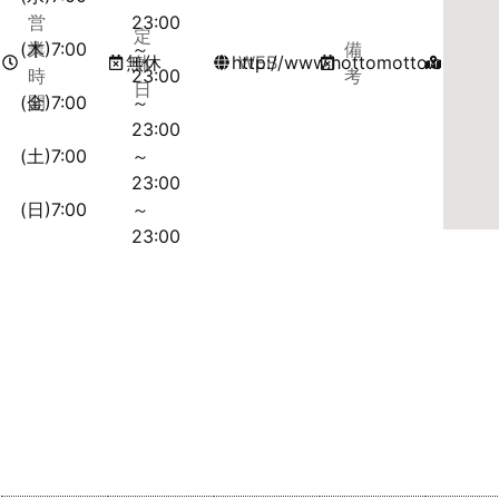
営
23:00
定
マ
(木)7:00
業
～
備
無休
休
http://www.hottomotto.com/
WEB
ッ
時
23:00
考
日
プ
(金)7:00
間
～
23:00
(土)7:00
～
23:00
(日)7:00
～
23:00