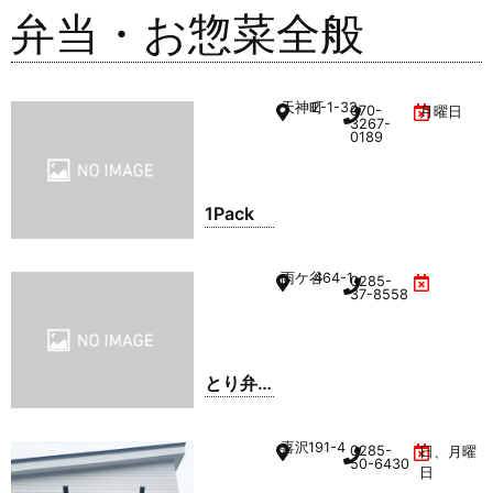
弁当・お惣菜全般
天神町
2-1-32
070-
月曜日
3267-
0189
1Pack
雨ケ谷
464-1
0285-
37-8558
とり弁
鶏 小山
雨ケ谷
喜沢
191-4
0285-
日、月曜
店
50-6430
日