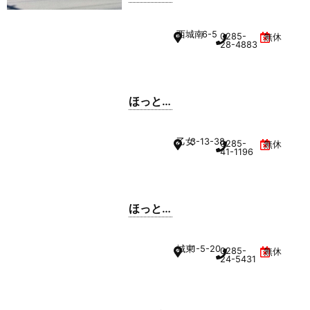
み
西城南
6-5
0285-
無休
28-4883
ほっと
もっと
小山西
乙女
3-13-38
0285-
無休
城南店
41-1196
ほっと
もっと
小山乙
城東
1-5-20
0285-
無休
女店
24-5431