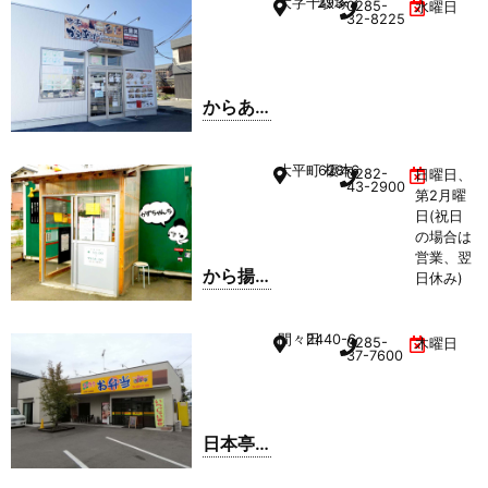
大字千駄塚
293-3
0285-
水曜日
山店
32-8225
からあ
げ専門
店・中
大平町 榎本
628-6
0282-
日曜日、
津から
43-2900
第2月曜
あげ
日(祝日
鶏笑
の場合は
営業、翌
小山店
から揚
日休み)
げ&焼き
そば か
間々田
2440-6
0285-
木曜日
ずちゃ
37-7600
んち
日本亭
小山南