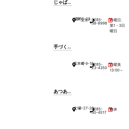
じゃぱ
ん亭 小
山城東
城東
3-15-28
0285-
宝永小山ビル 1F
月曜日、
店
38-8998
第1・3日
曜日
手づく
り餃子
巧房 和
宮本町
3-9-15
0285-
日曜美
23-4350
13:00～
あつあ
つ亭
犬塚
3-27-20
0285-
無休
30-4517