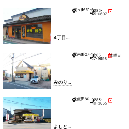
間々田
1651-6
0285-
45-0607
4丁目の
コロッ
ケ屋さ
駅南町
3-27-17
0285-
水曜日
ん
27-9998
みのり
ちゃん
まごこ
北飯田
80
0285-
ろ弁当
49-3855
よしと