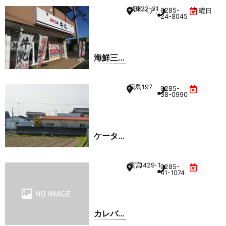
店
城東
3-22-21
0285-
ベアズビル101
月曜日
24-8045
海鮮三
昧 丼丸
小山店
萩島
197
0285-
38-0990
ケータ
リング
八竹
粟宮
1429-1
0285-
41-1074
カレバ
ラ