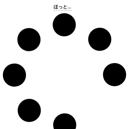
ほっと
もっと
小山犬
西城南
1-11-24
0285-
月曜日
塚店
28-0809
Ange
城北
5-3-2
0285-
1月1日～
30-5275
3日
ほっと
もっと
小山稲
神鳥谷
293-3
0285-
無休
葉郷店
30-7017