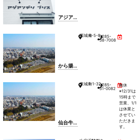
アジア
ン デリ
ブリス
西城南
6-5-8
0285-
38-7008
から揚
げの天
才 小山
東城南
1-1-32
0285-
無休
城南店
31-0082
※12/31は
15時まで
営業、1/1
は休業と
させてい
ただきま
仙台牛
す。
たん け
やき 小