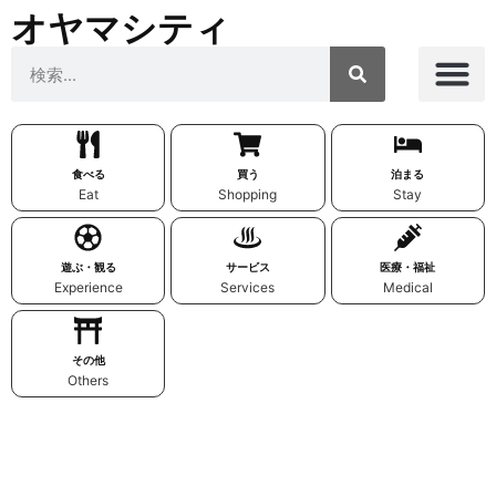
オヤマシティ
食べる
買う
泊まる
Eat
Shopping
Stay
遊ぶ・観る
サービス
医療・福祉
Experience
Services
Medical
その他
Others