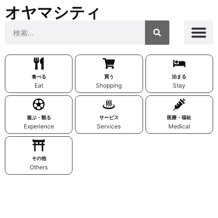
オヤマシティ
食べる
買う
泊まる
Eat
Shopping
Stay
遊ぶ・観る
サービス
医療・福祉
Experience
Services
Medical
その他
Others