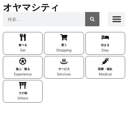
オヤマシティ
食べる
買う
泊まる
Eat
Shopping
Stay
遊ぶ・観る
サービス
医療・福祉
Experience
Services
Medical
その他
Others