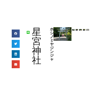
星
ホ
シ
ノ
宮
ミ
ヤ
神
ジ
ン
ジ
社
ャ