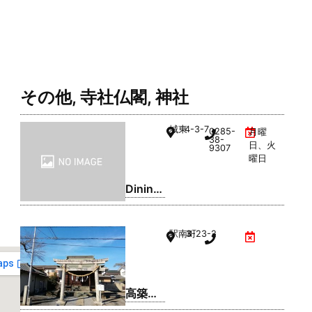
その他
,
寺社仏閣
,
神社
城東
4-3-7
0285-
月曜
38-
日、火
9307
曜日
Dining
Bar
Five´s
駅南町
3-23-2
高築地
稲荷神