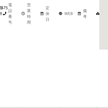
電
営
荒
475
定
マ
話
業
備
井
休
WEB
ッ
番
時
考
日
プ
号
間