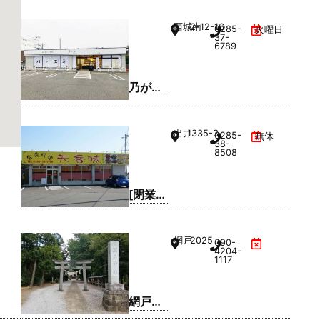
社
西城南
2-12-16
0285-
火曜日
37-
6789
乃が美
はなれ
小山店
出井
1335-3
0285-
無休
38-
8508
[閉業]
台湾料
理 天香
網戸
2025
090-
味
4204-
1117
網戸神
社