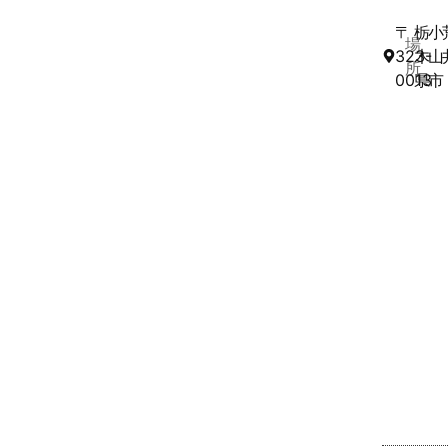
〒
栃
小
場
323-
木
山
所
0013
県
市