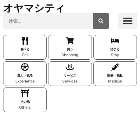
オヤマシティ
食べる
買う
泊まる
Eat
Shopping
Stay
遊ぶ・観る
サービス
医療・福祉
Experience
Services
Medical
その他
Others