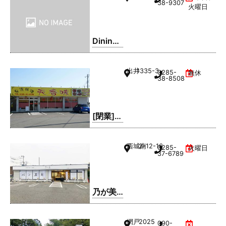
38-9307
火曜日
Dining
Bar Five
´s
出井
1335-3
0285-
無休
38-8508
[閉業]台
湾料理
天香味
西城南
2-12-16
0285-
火曜日
37-6789
乃が美
はなれ
小山店
網戸
2025
090-