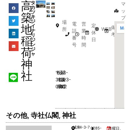
高
タ
マ
カ
ッ
ツ
築
キ
プ
ジ
場
電
営
地
定
イ
備
所
WEB
ナ
話
業
休
考
リ
稲
番
時
日
ジ
ン
号
間
荷
ジ
ャ
神
社
〒
栃
小
駅
3-
323-
木
山
南
23-
0822
県
市
町
2
その他
,
寺社仏閣
,
神社
城東
4-3-7
0285-
月曜日、