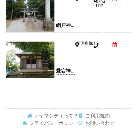
4204-
1117
網戸神
社
下国府塚
761
愛宕神
社
オヤマシティって？
ご利用規約
プライバシーポリシー
お問い合わせ