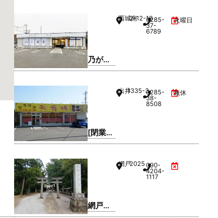
社
西城南
2-12-16
0285-
火曜日
37-
6789
乃が美
はなれ
小山店
出井
1335-3
0285-
無休
38-
8508
[閉業]
台湾料
理 天香
網戸
2025
090-
味
4204-
1117
網戸神
社