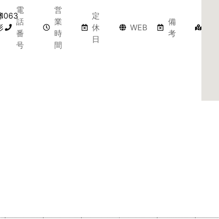
電
営
鉢
1063
定
マ
話
業
備
形
休
WEB
ッ
番
時
考
日
プ
号
間