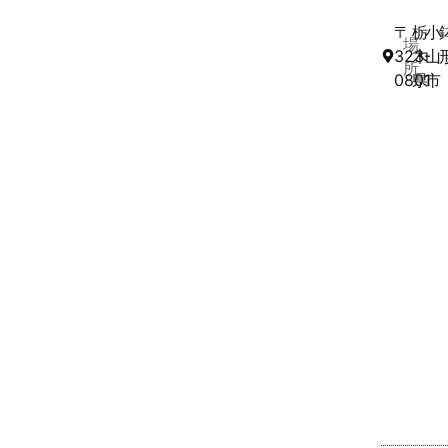
〒
栃
小
場
323-
木
山
所
0801
県
市