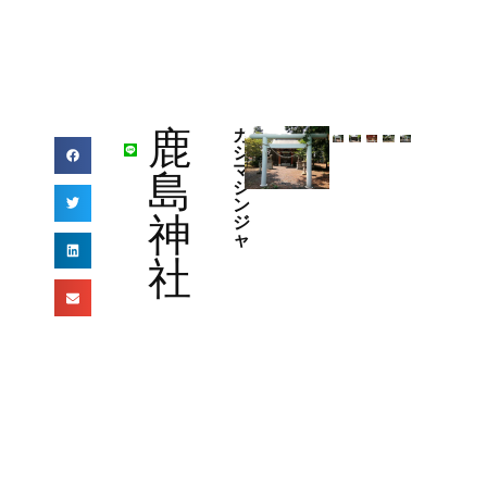
鹿
カ
シ
マ
島
ジ
ン
神
ジ
ャ
社