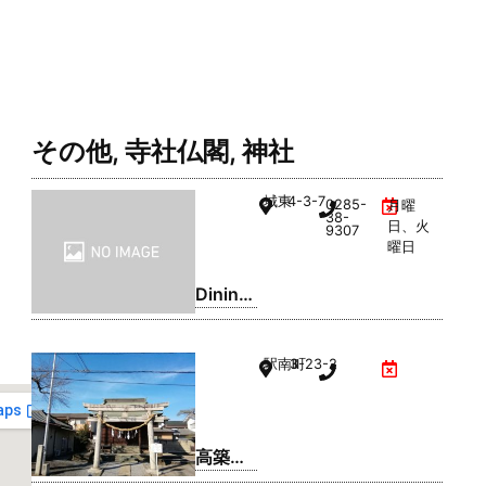
その他
,
寺社仏閣
,
神社
城東
4-3-7
0285-
月曜
38-
日、火
9307
曜日
Dining
Bar
Five´s
駅南町
3-23-2
高築地
稲荷神