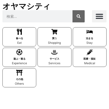
オヤマシティ
食べる
買う
泊まる
Eat
Shopping
Stay
遊ぶ・観る
サービス
医療・福祉
Experience
Services
Medical
その他
Others