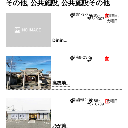
その他
,
公共施設
,
公共施設その他
城東
4-3-7
0285-
月曜日、
38-9307
火曜日
Dining
Bar Five
´s
駅南町
3-23-2
高築地
稲荷神
社
西城南
2-12-16
0285-
火曜日
37-6789
乃が美