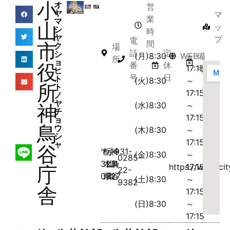
小
オ
営
ヤ
マ
業
マ
山
ッ
シ
時
ヤ
プ
電
間
市
ク
場
話
定
シ
(月)8:30
WEB
～
備
所
ョ
役
番
休
17:15
考
ヒ
号
日
ト
(火)8:30
～
所
ト
17:15
ノ
ヤ
(水)8:30
～
神
チ
17:15
ョ
鳥
ウ
(木)8:30
～
シ
17:15
ャ
谷
〒
栃
小
神
931-
(金)8:30
～
0285-
323-
木
山
鳥
1
https://www.cit
17:15
庁
22-
0827
県
市
谷
(土)8:30
～
9382
舎
17:15
(日)8:30
～
17:15