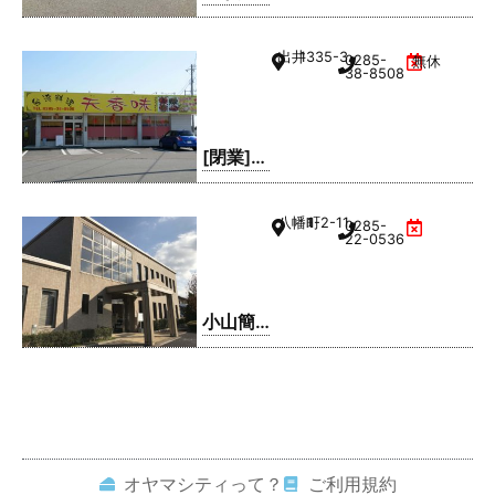
はなれ
小山店
出井
1335-3
0285-
無休
38-8508
[閉業]台
湾料理
天香味
八幡町
1-2-11
0285-
22-0536
小山簡
易裁判
所
オヤマシティって？
ご利用規約