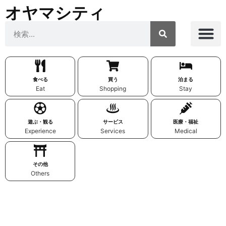
オヤマシティ
食べる
買う
泊まる
Eat
Shopping
Stay
遊ぶ・観る
サービス
医療・福祉
Experience
Services
Medical
その他
Others