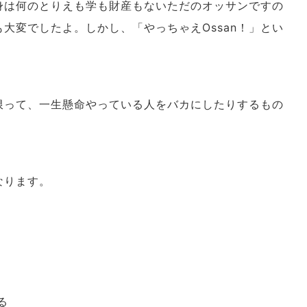
身は何のとりえも学も財産もないただのオッサンですの
大変でしたよ。しかし、「やっちゃえOssan！」とい
限って、一生懸命やっている人をバカにしたりするもの
なります。
る