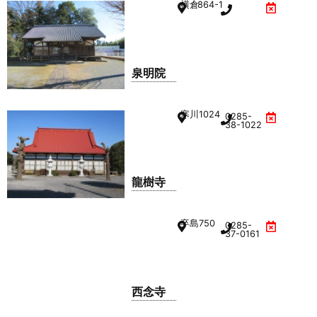
横倉
864-1
泉明院
寒川
1024
0285-
38-1022
龍樹寺
卒島
750
0285-
37-0161
西念寺