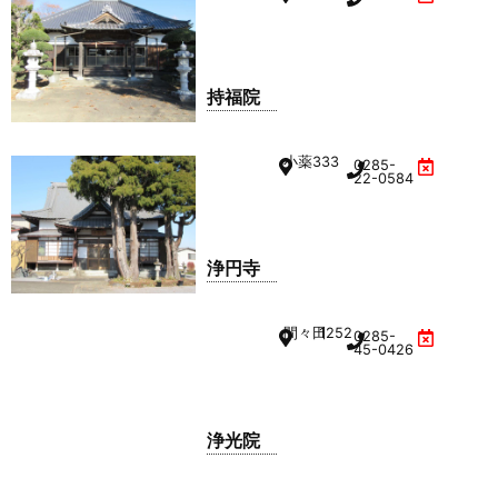
持福院
小薬
333
0285-
22-0584
浄円寺
間々田
1252
0285-
45-0426
浄光院