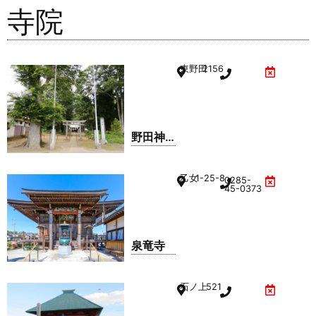
寺院
東野田
2156
野田神
社
乙女
1-25-8
0285-
45-0373
泉竜寺
石ノ上
521