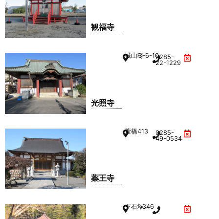
観福寺
城山町
3-6-10
0285-
22-1229
光照寺
萱橋
413
0285-
49-0534
薬王寺
下石塚
346