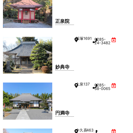
正泉院
飯塚
1691
0285-
24-3482
妙典寺
上泉
137
0285-
38-0065
円満寺
中久喜
463