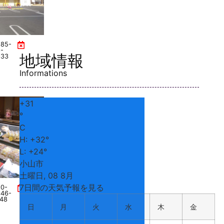
285-
ズ小山店
-
地域情報
633
Informations
+
31
°
C
H:
+
32°
L:
+
24°
小山市
土曜日, 08 8月
7日間の天気予報を見る
0-
火曜
346-
日、第
48
日
月
火
水
木
金
2・4水
曜日