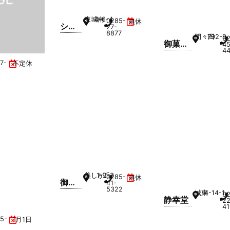
東城南
4-6-4
0285-
無休
シャ
27-
8877
間々田
792-9
トレ
0
御菓子
45
ーゼ
4
司 蛸屋
小山
7-
不定休
間々田
城南
店
店
美しが丘
1-2-3
0285-
無休
御菓
41-
5322
城東
4-14-1
子司
0
静幸堂
22
蛸屋
41
間々
5-
1月1日