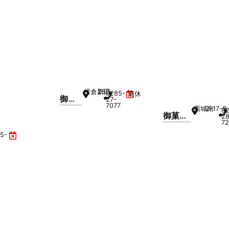
田と
りせ
ん店
横倉新田
282
0285-
無休
御菓
27-
7077
西城南
2-17-8
子司
0
御菓子
28
蛸屋
7
司 蛸屋
横倉
5-
城南店
店