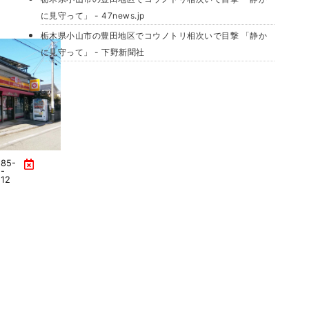
に見守って」 - 47news.jp
栃木県小山市の豊田地区でコウノトリ相次いで目撃 「静か
に見守って」 - 下野新聞社
285-
-
12