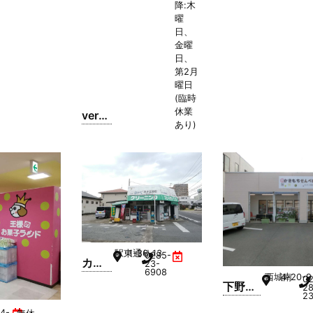
降:木
ォンケ
曜
ーキ
日、
金曜
日、
第2月
曜日
(臨時
休業
very
あり)
berry
Smo
othie
駅東通り
1-36-13
0285-
カナ
23-
6908
西城南
4-20-9
エ商
0
下野乃
28
店
2
国米菓
4-