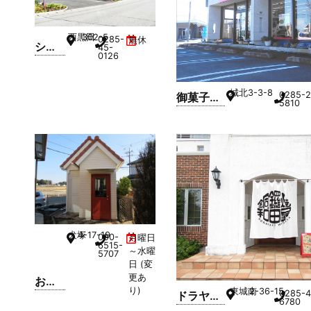
西黒田
302-5
0285-
無休
ショ
45-
0126
コラ
テラ
城北
3-3-8
ス
0285-2
御菓子司
5810
KOK
蛸屋 城北
AGE
店
犬塚
4-17-19
090-
月曜日
6515-
～水曜
5707
日 (変
更あ
おや
り)
東城南
2-36-15
0285-4
ドラヤキ
つ屋
6780