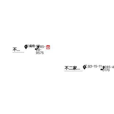
店 間々田
店
東城南
4-1-18
0285-
不二
28-
9575
家 小
山城
乙女
3-15-11
南店
0285-4
不二家
0170
間々田店