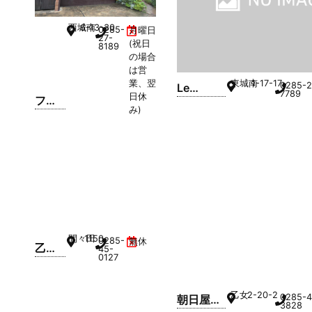
西城南
6-13-30
0285-
月曜日
27-
(祝日
8189
の場合
は営
業、翌
東城南
1-17-17
0285-2
Le
7789
日休
フラ
Couple
み)
ンス
本店
菓子
Mon
Petit
Coeu
r
間々田
1150
0285-
無休
乙女
45-
0127
屋 本
店
乙女
2-20-2
0285-4
朝日屋本
3828