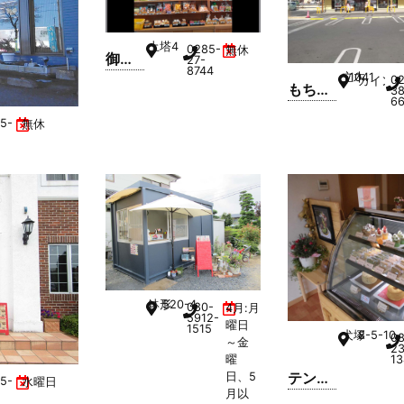
土塔
4
0285-
無休
御菓
27-
8744
立木
1041
子司
0
カイン
もち吉
38
蛸屋
6
小山店
土塔
5-
無休
とり
せん
店
鉢形
520-4
080-
4月:月
5912-
曜日
1515
犬塚
8-5-10
08
～金
2
13
曜
テンダ
日、5
5-
水曜日
月以
ーシフ