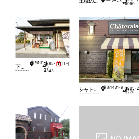
ヤ
王様のお
VAL 小山駅ビル
6090
間々
菓子ラン
田店
ド
喜沢
1461-1
0285-
1月1日
下野
23-
4343
乃国
米菓
喜沢
1431-9
處 木
0285-2
シャトレ
8270
村 小
ーゼ 小山
山ゆ
店
うえ
んち
前店