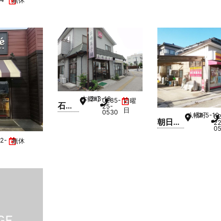
 3F
無休
處木村
小山城
南店
本郷町
2-3-18
0285-
日曜
石崎
25-
日
0530
八幡町
2-5-10
菓子
0
朝日製
22
舗
05
菓 本店
2-
無休