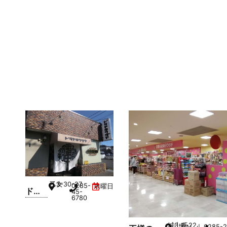
ワダヤ 小
wake
山店
kko
乙女
3-30-27
0285-
水曜日
ドラ
45-
6780
ヤキ
ワダ
城山町
3-3-22
0285-2