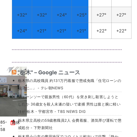
+
32°
+
32°
+
24°
+
25°
+
27°
+
27°
+
24°
+
21°
+
21°
+
21°
+
22°
+
22°
"栃木" – Google ニュース
栃木県の高校職員 約131万円着服で懲戒免職「住宅ローンの
返済に…」 - テレ朝NEWS
チェーンソーで親族男性（60代）を突き刺し殺害しようと
したか 36歳女を殺人未遂の疑いで逮捕 男性は腹と腕に軽い
けが 栃木・宇都宮市 - TBS NEWS DIG
栃木県立高校の59歳教職員2人 会費着服、酒気帯び運転で懲
285-
無休
-
戒処分 - 下野新聞社
358
栃木県小山市の豊田地区でコウノトリ相次いで目撃 「静か