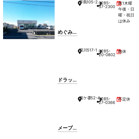
卒島
105-2
0285-
第1木曜
女店
37-2300
午後・日
曜・祝日
は休み
めぐみ
薬局 卒
島店
羽川
517-1
0285-
無休
20-0802
ドラッ
グセイ
ムス 小
雨ケ谷
752-4
0285-
不定休
山小金
27-0366
井店
メープ
ル薬局