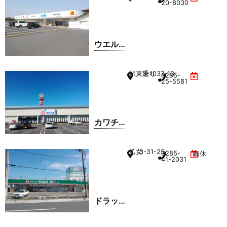
20-8030
ウエル
シア 小
山神鳥
駅東通り
3-1037-13
0285-
谷店
25-5581
カワチ
薬品 小
山駅東
乙女
3-31-25
0285-
無休
通り店
41-2031
ドラッ
グセイ
ムス 乙