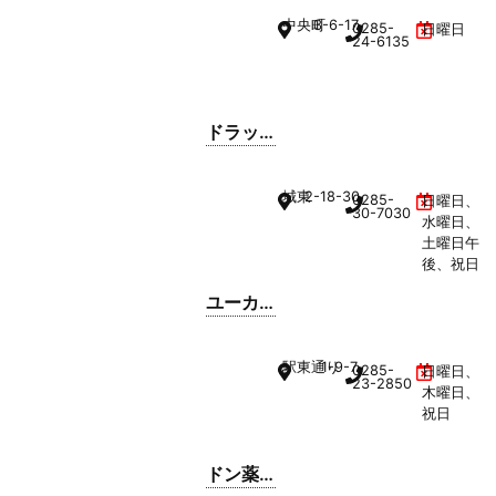
中央町
3-6-17
0285-
日曜日
24-6135
ドラッ
グアク
ツ
城東
2-18-30
0285-
日曜日、
30-7030
水曜日、
土曜日午
後、祝日
ユーカ
リ薬局
駅東通り
1-9-7
0285-
日曜日、
23-2850
木曜日、
祝日
ドン薬