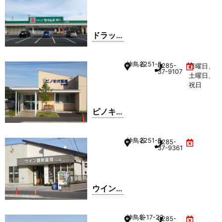
間々田
店
ドラッ
グセイ
ムス 小
神鳥谷
2251-8
0285-
日曜日、
山花垣
37-9107
土曜日、
店
祝日
ピノキ
オ薬局
神鳥谷
2251-8
0285-
37-9361
ウイン
調剤薬
局
神鳥谷
5-17-23
0285-