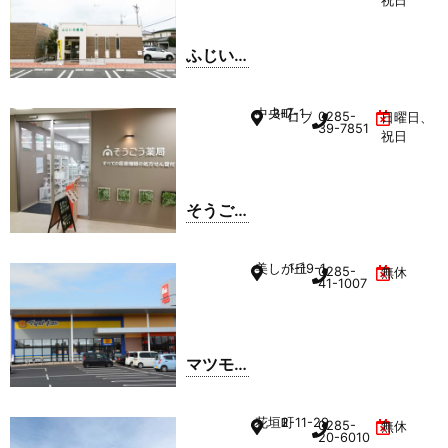
祝日
店
ふじい
ろ薬局
中央町
3-7-1
0285-
ロブレ 7F
日曜日、
39-7851
祝日
そうご
う薬局
ロブレ
美しが丘
1-19-1
0285-
無休
小山店
41-1007
マツモ
トキヨ
シ フォ
花垣町
2-11-29
0285-
無休
ルテ
20-6010