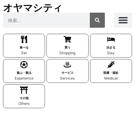
オヤマシティ
食べる
買う
泊まる
Eat
Shopping
Stay
遊ぶ・観る
サービス
医療・福祉
Experience
Services
Medical
その他
Others