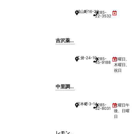
局
城山町
3-16-23
0285-
22-3532
吉沢薬
局
乙女
1-24-10
0285-
日曜日、
45-9188
木曜日、
祝日
中里調
剤薬局
宮本町
2-3-14
0285-
火曜日午
32-8031
後、日曜
日
レモン