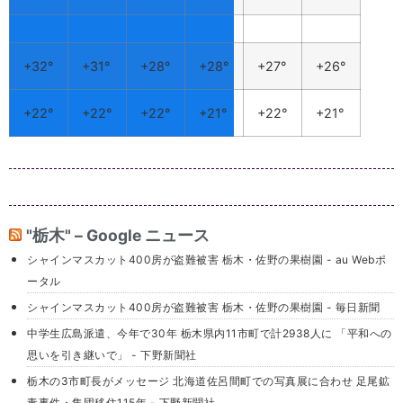
+
32°
+
31°
+
28°
+
28°
+
27°
+
26°
+
22°
+
22°
+
22°
+
21°
+
22°
+
21°
"栃木" – Google ニュース
シャインマスカット400房が盗難被害 栃木・佐野の果樹園 - au Webポ
ータル
シャインマスカット400房が盗難被害 栃木・佐野の果樹園 - 毎日新聞
中学生広島派遣、今年で30年 栃木県内11市町で計2938人に 「平和への
思いを引き継いで」 - 下野新聞社
栃木の3市町長がメッセージ 北海道佐呂間町での写真展に合わせ 足尾鉱
毒事件・集団移住115年 - 下野新聞社