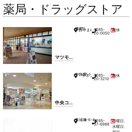
薬局・ドラッグストア
喜沢
1475
0285-
おやまゆうえんハーヴェスト
無休
20-0050
マツモ
トキヨ
シ おや
中久喜
1467-1
0285-
イオンモール小山 1F
無休
まゆう
20-3210
えんハ
ーヴェ
ストウ
中央コ
ォーク
ンタク
店
ト イオ
東城南
4-6-4
0285-
日曜日、
ンモー
37-6988
水曜日、
ル小山