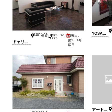
YOSA
城北
5-15-11
0285-32-
峯ビル 1F
日曜日、
6665
CLUB
第2・4月
キャリー
HINATA
曜日
アイズ 小
山店
アートネ