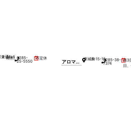
駅東通り
2-38-6
0285-
柿木第5ビル 2F
不定休
東城南
5-15-19
0285-38-
第3
アロマア
25-5550
7374
日、
トリエフ
タハナ
(287)