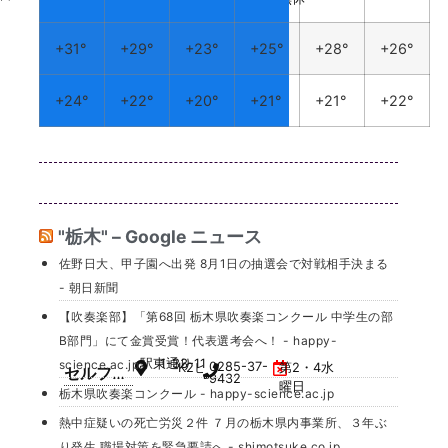
エクステ
5662
ンション
エコー
+
31°
+
29°
+
23°
+
25°
+
28°
+
26°
+
24°
+
22°
+
20°
+
21°
+
21°
+
22°
"栃木" – Google ニュース
佐野日大、甲子園へ出発 8月1日の抽選会で対戦相手決まる
- 朝日新聞
【吹奏楽部】「第68回 栃木県吹奏楽コンクール 中学生の部
B部門」にて金賞受賞！代表選考会へ！ - happy-
駅東通り
1-33-11
science.ac.jp
0285-37-
K2ビル 2F
第2・4水
セルフィ
9432
曜日
栃木県吹奏楽コンクール - happy-science.ac.jp
ッシュ ビ
ューティ
熱中症疑いの死亡労災２件 ７月の栃木県内事業所、３年ぶ
ー
り発生 職場対策を緊急要請へ - shimotsuke.co.jp