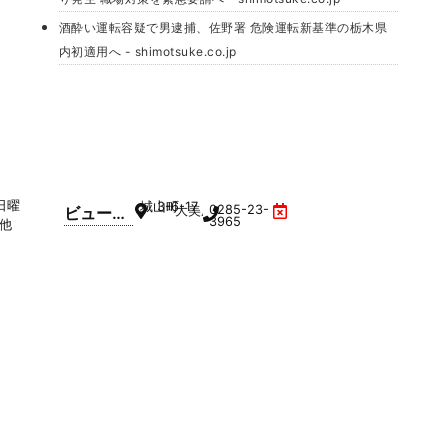
酒酔い運転容疑で男逮捕、佐野署 危険運転新基準の栃木県
内初適用へ - shimotsuke.co.jp
日曜
城山町
3-6-17
0285-23-
ビューテ
大美屋ビル
3965
他
ィサロ
ン・エル