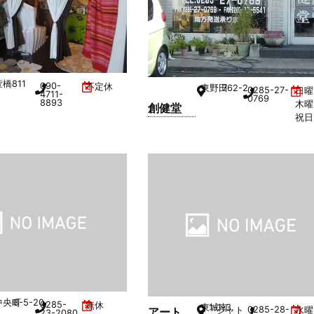
萱橋
811
090-
不定休
東野田
762-2
0285-27-
日曜
4711-
0769
8893
木曜
創健堂
祝日
中央町
3-5-20
0285-
無休
東城南
1-1-3
0285-28-
アートメ
シャトレ海老沼 101
水曜
23-2080