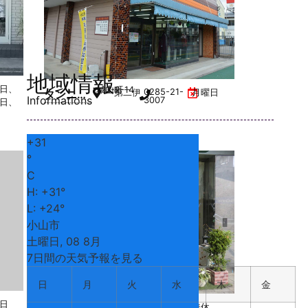
地域情報
日、
城山町
3-2-14
0285-21-
タンニン
第二伊豆倉ビル 4F
月曜日
Informations
3007
日、
グサロン
ブロンズ
+
31
小山店
°
C
H:
+
31°
L:
+
24°
小山市
土曜日, 08 8月
7日間の天気予報を見る
日
月
火
水
木
金
日
中央町
3-7-1
0285-24-
ロブレ 1F
無休