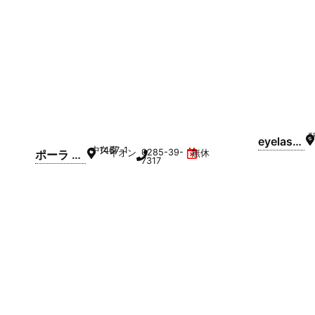
ン
graces.
eyelash
中久喜
1467-1
0285-39-
ポーラ ザ
イオンモール小山 1F
無休
freetie
7317
ビューテ
ィー 小山
店