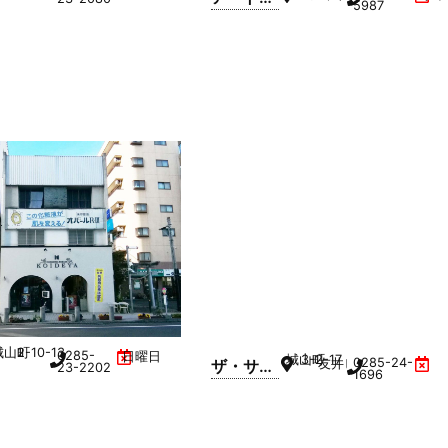
5987
イクトー
タルエス
テ フェ
イス
城山町
2-10-13
0285-
日曜日
城山町
3-2-17
0285-24-
ザ・サン
友井ビル 4F
23-2202
1696
ラウンジ
小山店