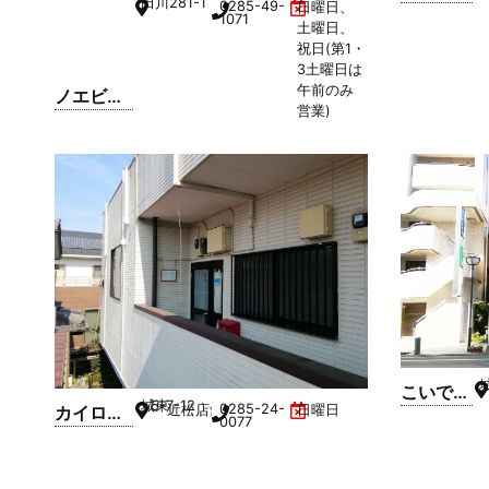
田川
281-1
0285-49-
日曜日、
イチャー
1071
土曜日、
小山店
祝日(第1・
3土曜日は
午前のみ
ノエビア
営業)
ビューテ
ィスタジ
オ Juno
こいでや
城東
5-7-12
0285-24-
カイロプ
近松店舗 2F G号室
日曜日
化粧品店
0077
ラクティ
ックサロ