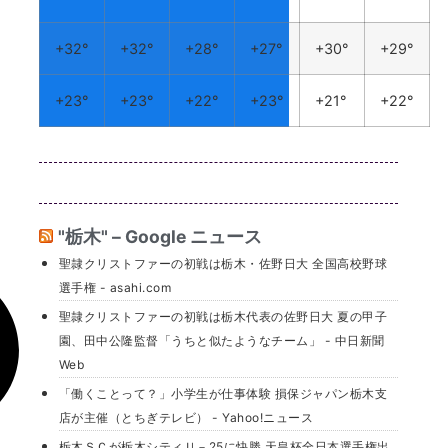
+
32°
+
32°
+
28°
+
27°
+
30°
+
29°
+
23°
+
23°
+
22°
+
23°
+
21°
+
22°
"栃木" – Google ニュース
聖隷クリストファーの初戦は栃木・佐野日大 全国高校野球
選手権 - asahi.com
聖隷クリストファーの初戦は栃木代表の佐野日大 夏の甲子
園、田中公隆監督「うちと似たようなチーム」 - 中日新聞
Web
「働くことって？」小学生が仕事体験 損保ジャパン栃木支
店が主催（とちぎテレビ） - Yahoo!ニュース
栃木ＳＣが栃木シティＵ－25に快勝 天皇杯全日本選手権出