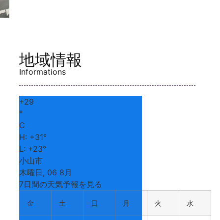
地域情報
Informations
+
29
°
C
H:
+
31°
L:
+
23°
小山市
木曜日, 06 8月
7日間の天気予報を見る
金
土
日
月
火
水