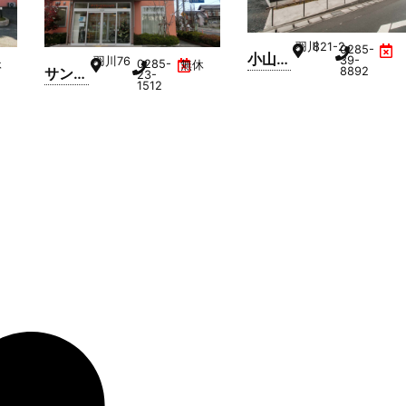
羽川
821-2
0285-
小山羽
39-
羽川
76
0285-
休
無休
8892
サンリ
23-
川鶴の
1512
ビング
里
たいよ
う