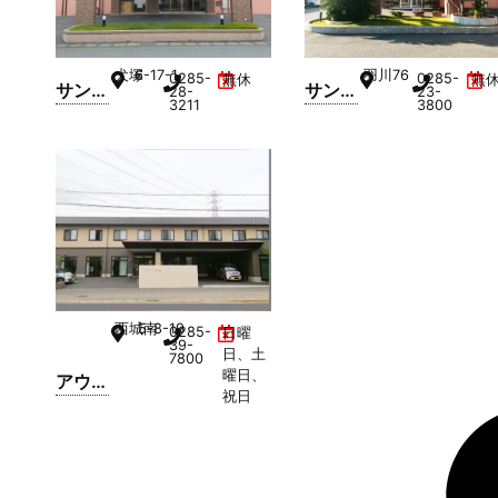
犬塚
6-17-1
羽川
76
0285-
0285-
無休
無
サンス
サンフ
28-
23-
3211
3800
マイル
レンズ
小山
小山
西城南
5-8-19
0285-
日曜
39-
日、土
7800
曜日、
アウス
祝日
レーゼ
西城南