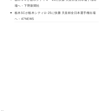
場へ - 下野新聞社
栃木SCが栃木シティU-25に快勝 天皇杯全日本選手権出場
へ - 47NEWS