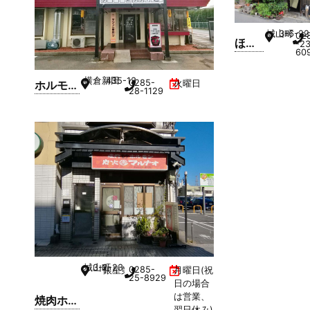
城山町
3-6-22
02
ほる
-2
60
もん
屋か
横倉新田
435-13
0285-
ホルモン
火曜日
ねき
28-1129
屋壺亭
小山店
城山町
3-2-23
0285-
銀星第3ビル 1F
月曜日(祝
25-8929
日の場合
は営業、
焼肉ホル
翌日休み)