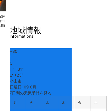
定休
月に1
2日)
地域情報
Informations
+
30
°
C
H:
+
31°
L:
+
23°
小山市
日曜日, 09 8月
7日間の天気予報を見る
月
火
水
木
金
土