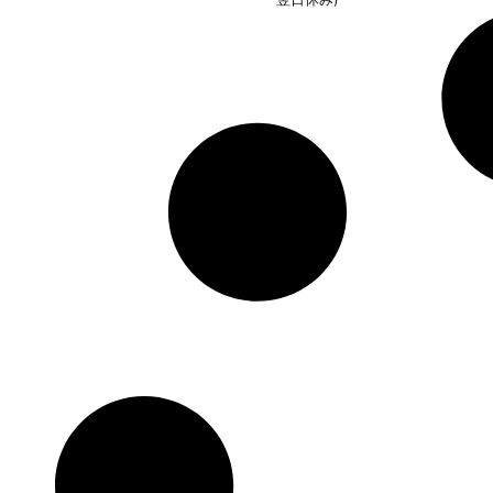
モン 炭
火マルナ
オ