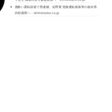
酒酔い運転容疑で男逮捕、佐野署 危険運転新基準の栃木県
内初適用へ - shimotsuke.co.jp