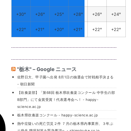
+
30°
+
26°
+
25°
+
28°
+
26°
+
24°
+
22°
+
21°
+
20°
+
21°
+
22°
+
22°
"栃木" – Google ニュース
佐野日大、甲子園へ出発 8月1日の抽選会で対戦相手決まる
- 朝日新聞
【吹奏楽部】「第68回 栃木県吹奏楽コンクール 中学生の部
B部門」にて金賞受賞！代表選考会へ！ - happy-
science.ac.jp
栃木県吹奏楽コンクール - happy-science.ac.jp
熱中症疑いの死亡労災２件 ７月の栃木県内事業所、３年ぶ
り発生 職場対策を緊急要請へ - shimotsuke.co.jp