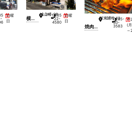
城山町
3-6-38
85
0285
日曜
日曜
横谷
駅東通り
2-15-13
3-
-22-
0285-
不
日
日
96
4580
30-
ホル
(
焼肉
3583
～
モン
アリ
小山
ラン
西店
園 小
山店