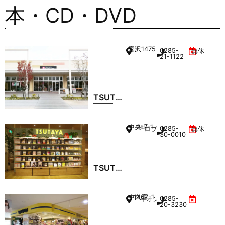
本・CD・DVD
喜沢
1475
0285-
無休
21-1122
TSUTA
YA
BOOK
中央町
3-7-1
0285-
ロブレ 2F
無休
STORE
30-0010
おやま
ハーヴ
TSUTA
ェスト
YA 小山
ウォー
ロブレ
ク店
中久喜
1467-1
0285-
イオンモール小山 1F
店
20-3230