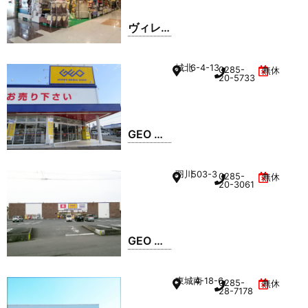
ヴィレ
ッジヴ
ァンガ
城北
6-4-13
0285-
無休
ード イ
20-5733
オン小
山店
GEO 城
東店
羽川
503-3
0285-
無休
20-3061
GEO 羽
川店
東城南
4-18-6
0285-
無休
28-7178