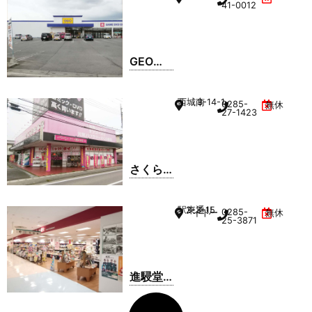
41-0012
GEO
間々田
店
西城南
3-14-1
0285-
無休
27-1423
さくら
書店 本
店
駅東通り
2-3-15
0285-
イトーヨーカドー小山店 2F
無休
25-3871
進駸堂
イトー
ヨーカ