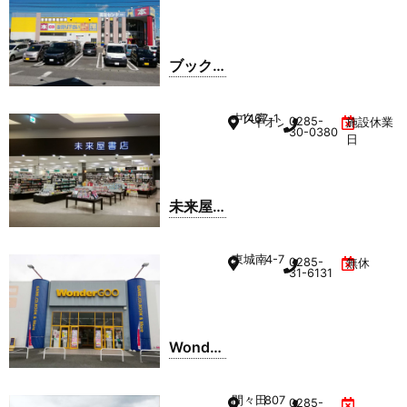
ブック
オフ 小
山店
中久喜
1467-1
0285-
イオンモール小山 2F
施設休業
30-0380
日
未来屋
書店 小
山店
東城南
4-7
0285-
無休
31-6131
Wonder
GOO 小
山店
間々田
807
0285-