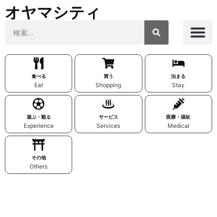
オヤマシティ
食べる
買う
泊まる
Eat
Shopping
Stay
遊ぶ・観る
サービス
医療・福祉
Experience
Services
Medical
その他
Others