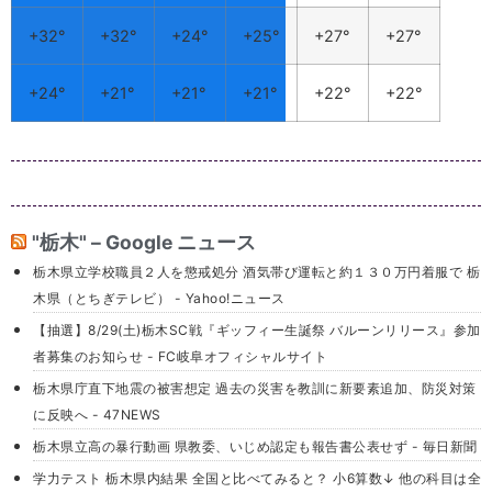
+
32°
+
32°
+
24°
+
25°
+
27°
+
27°
+
24°
+
21°
+
21°
+
21°
+
22°
+
22°
"栃木" – Google ニュース
栃木県立学校職員２人を懲戒処分 酒気帯び運転と約１３０万円着服で 栃
木県（とちぎテレビ） - Yahoo!ニュース
【抽選】8/29(土)栃木SC戦『ギッフィー生誕祭 バルーンリリース』参加
者募集のお知らせ - FC岐阜オフィシャルサイト
栃木県庁直下地震の被害想定 過去の災害を教訓に新要素追加、防災対策
に反映へ - 47NEWS
栃木県立高の暴行動画 県教委、いじめ認定も報告書公表せず - 毎日新聞
学力テスト 栃木県内結果 全国と比べてみると？ 小6算数↓ 他の科目は全