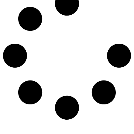
ドー小
山店