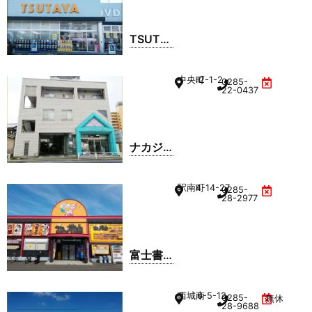
TSUTA
YA 小山
城南店
中央町
2-1-2
0285-
22-0437
ナカジ
マ
駅南町
4-14-27
0285-
28-2977
富士書
店 小山
店
西城南
6-5-12
0285-
無休
28-9688