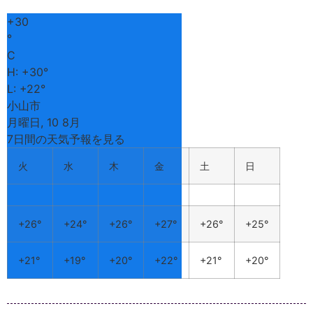
+
30
°
C
H:
+
30°
L:
+
22°
小山市
月曜日, 10 8月
7日間の天気予報を見る
火
水
木
金
土
日
+
26°
+
24°
+
26°
+
27°
+
26°
+
25°
+
21°
+
19°
+
20°
+
22°
+
21°
+
20°