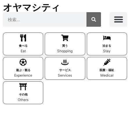
オヤマシティ
食べる
買う
泊まる
Eat
Shopping
Stay
遊ぶ・観る
サービス
医療・福祉
Experience
Services
Medical
その他
Others