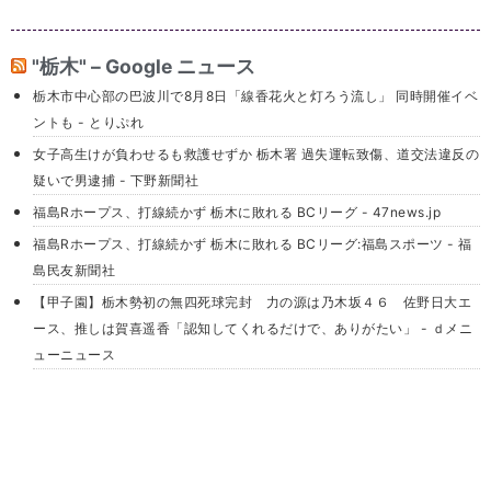
"栃木" – Google ニュース
栃木市中心部の巴波川で8月8日「線香花火と灯ろう流し」 同時開催イベ
ントも - とりぷれ
女子高生けが負わせるも救護せずか 栃木署 過失運転致傷、道交法違反の
疑いで男逮捕 - 下野新聞社
福島Rホープス、打線続かず 栃木に敗れる BCリーグ - 47news.jp
福島Rホープス、打線続かず 栃木に敗れる BCリーグ:福島スポーツ - 福
島民友新聞社
【甲子園】栃木勢初の無四死球完封 力の源は乃木坂４６ 佐野日大エ
ース、推しは賀喜遥香「認知してくれるだけで、ありがたい」 - ｄメニ
ューニュース