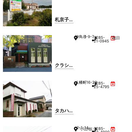
札京子
ダンス
スクー
神鳥谷
1-9-7
0285-
祝日
ル
21-0945
クラシ
カルバ
レエ小
八幡町
1-16-23
0285-
山
25-4795
タカハ
シワカ
コバレ
---
2-1-14
0285-
小山地区勤労者センター内
エスタ