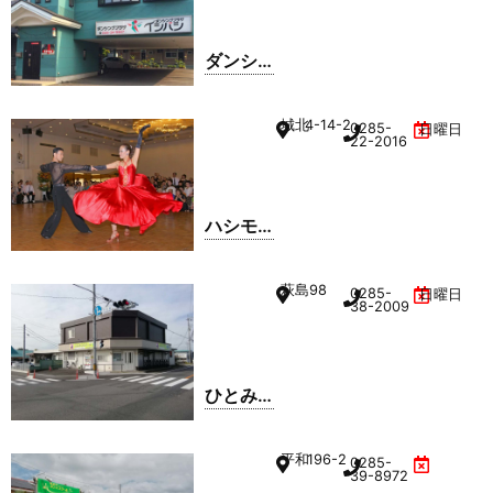
室
ダンシ
ングプ
ラザイ
城北
4-14-2
0285-
日曜日
シバシ
22-2016
ハシモ
トダン
ススタ
萩島
98
0285-
日曜日
ジオ
38-2009
ひとみ
ダンス
スクー
平和
196-2
0285-
ル
39-8972