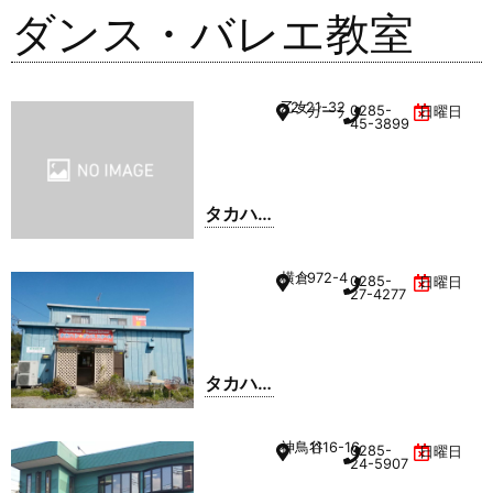
ダンス・バレエ教室
乙女
2-21-32
0285-
ガーデンプレイス
日曜日
45-3899
タカハ
シ・ダ
ンスス
横倉
972-4
0285-
日曜日
クール
27-4277
間々田
教室
タカハ
シ・ダ
ンスス
神鳥谷
1116-16
0285-
日曜日
クール
24-5907
横倉教