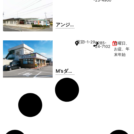
23-4900
ヂオ
アンジ
ュ・バ
レエ・
粟宮
1-1-29
0285-
日曜日、
アカデ
24-7102
お盆、年
ミー
末年始
M’sダン
スファ
クトリ
ー