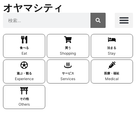
オヤマシティ
食べる
買う
泊まる
Eat
Shopping
Stay
遊ぶ・観る
サービス
医療・福祉
Experience
Services
Medical
その他
Others