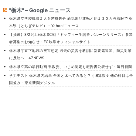
"栃木" – Google ニュース
栃木県立学校職員２人を懲戒処分 酒気帯び運転と約１３０万円着服で 栃
木県（とちぎテレビ） - Yahoo!ニュース
【抽選】8/29(土)栃木SC戦『ギッフィー生誕祭 バルーンリリース』参加
者募集のお知らせ - FC岐阜オフィシャルサイト
栃木県庁直下地震の被害想定 過去の災害を教訓に新要素追加、防災対策
に反映へ - 47NEWS
栃木県立高の暴行動画 県教委、いじめ認定も報告書公表せず - 毎日新聞
学力テスト 栃木県内結果 全国と比べてみると？ 小6算数↓ 他の科目は全
国並み - 東京新聞デジタル