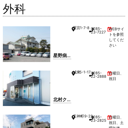
外科
粟宮
1-7-8
0285-
WEBサイ
23-7227
トを参照
してくだ
さい
星野病
院
城東
5-1-17
0285-
日曜日、
22-2888
祝日
北村ク
リニッ
ク
天神町
1-9-22
0285-
日曜日、
23-2825
祝日、土