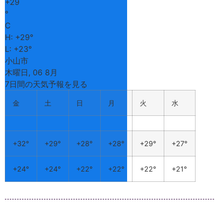
+
29
°
C
H:
+
29°
L:
+
23°
小山市
木曜日, 06 8月
7日間の天気予報を見る
金
土
日
月
火
水
+
32°
+
29°
+
28°
+
28°
+
29°
+
27°
+
24°
+
24°
+
22°
+
22°
+
22°
+
21°