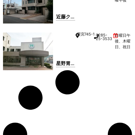
曜午後
近藤ク
リニッ
ク
粟宮
745-1
0285-
日曜日午
25-3533
後、木曜
日、祝日
星野胃
腸科外
科医院