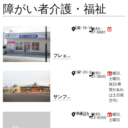
障がい者介護・福祉
城東
2-18-18
0285-
37-6881
フレェ
ールカ
ンパニ
犬塚
7-20-2
0285-
日曜日、
ー小山
31-3600
土曜日、
祝日(希
望があれ
ば土日就
サンフ
労可)
ラワー
ワーク
中央町
2-2-21
0285-
小山市保健センター 1F
日曜日、
センタ
23-5050
土曜日
ー