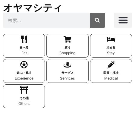
オヤマシティ
食べる
買う
泊まる
Eat
Shopping
Stay
遊ぶ・観る
サービス
医療・福祉
Experience
Services
Medical
その他
Others