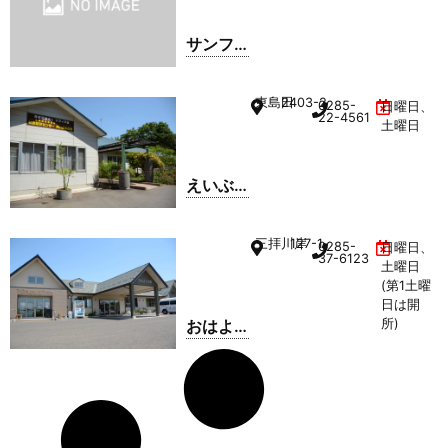
サンフ
ラワー
ライフ
東島田
2403-2
0285-
日曜日、
22-4561
土曜日
えいぶ
るの里
三拝川岸
127-1
0285-
日曜日、
37-6123
土曜日
(第1土曜
日は開
おはよ
所)
うの家
(アイス
とおか
しとパ
ンの家)