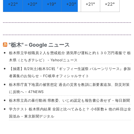
+
22°
+
20°
+
19°
+
20°
+
21°
+
22°
"栃木" – Google ニュース
栃木県立学校職員２人を懲戒処分 酒気帯び運転と約１３０万円着服で 栃
木県（とちぎテレビ） - Yahoo!ニュース
【抽選】8/29(土)栃木SC戦『ギッフィー生誕祭 バルーンリリース』参加
者募集のお知らせ - FC岐阜オフィシャルサイト
栃木県庁直下地震の被害想定 過去の災害を教訓に新要素追加、防災対策
に反映へ - 47NEWS
栃木県立高の暴行動画 県教委、いじめ認定も報告書公表せず - 毎日新聞
学力テスト 栃木県内結果 全国と比べてみると？ 小6算数↓ 他の科目は全
国並み - 東京新聞デジタル