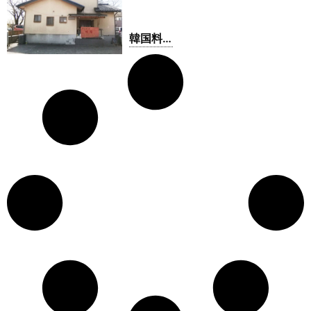
韓国料
理 焼肉
しげち
ゃん