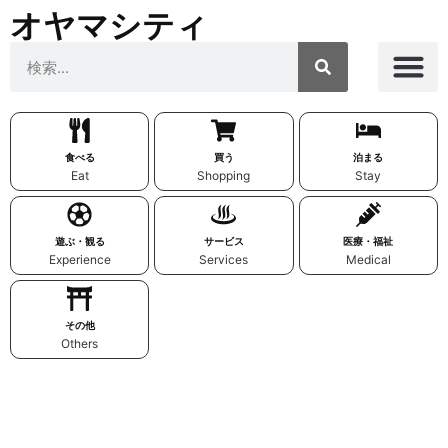
オヤマシティ
食べる
買う
泊まる
Eat
Shopping
Stay
遊ぶ・観る
サービス
医療・福祉
Experience
Services
Medical
その他
Others