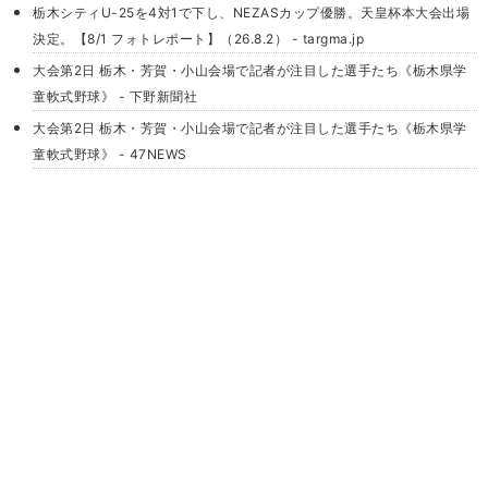
栃木シティU-25を4対1で下し、NEZASカップ優勝。天皇杯本大会出場
決定。【8/1 フォトレポート】（26.8.2） - targma.jp
大会第2日 栃木・芳賀・小山会場で記者が注目した選手たち《栃木県学
童軟式野球》 - 下野新聞社
大会第2日 栃木・芳賀・小山会場で記者が注目した選手たち《栃木県学
童軟式野球》 - 47NEWS