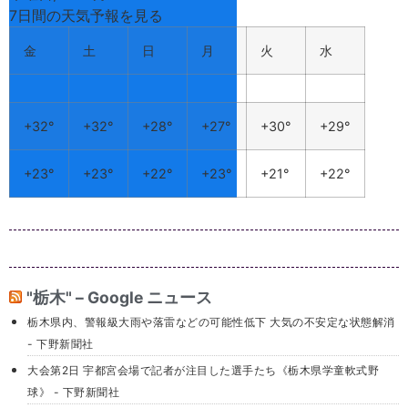
7日間の天気予報を見る
金
土
日
月
火
水
+
32°
+
32°
+
28°
+
27°
+
30°
+
29°
+
23°
+
23°
+
22°
+
23°
+
21°
+
22°
"栃木" – Google ニュース
栃木県内、警報級大雨や落雷などの可能性低下 大気の不安定な状態解消
- 下野新聞社
大会第2日 宇都宮会場で記者が注目した選手たち《栃木県学童軟式野
球》 - 下野新聞社