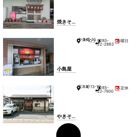
焼きそ
ば 大鵬
中央町
3-3-10
0285-
ロブレ 1F
水曜日
22-2883
小島屋
宮本町
3-13-19
0285-
不定休
22-7900
やきそ
ば蔵屋