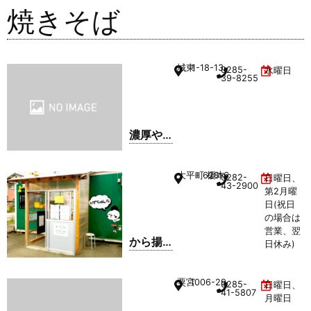
焼きそば
城東
1-18-13
0285-
水曜日
39-8255
濃厚や
きそ
ば・ま
大平町 榎本
628-6
0282-
日曜日、
るてん
43-2900
第2月曜
日(祝日
の場合は
営業、翌
から揚
日休み)
げ&焼き
そば か
粟宮
1006-29
0285-
日曜日、
ずちゃ
41-5807
月曜日
んち