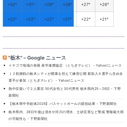
+
32°
+
31°
+
28°
+
28°
+
27°
+
26°
+
22°
+
22°
+
22°
+
21°
+
22°
+
21°
"栃木" – Google ニュース
イチゴで地域の発展 産学連携協定 （とちぎテレビ） - Yahoo!ニュース
Ｊ２初挑戦の栃木シティが開幕を控えて練習公開 新加入６選手ら含め全
選手が参加（とちぎテレビ） - Yahoo!ニュース
熱中症疑いで２人重症 50代女性と30代男性 栃木県内25～26日 - 下野
新聞社
【栃木県中学総体2026】バスケットボールの競技結果 - 下野新聞社
栃木県内、28日午後は浸水や河川の増水、土砂災害など警戒 警報級大雨
の可能性も - 下野新聞社