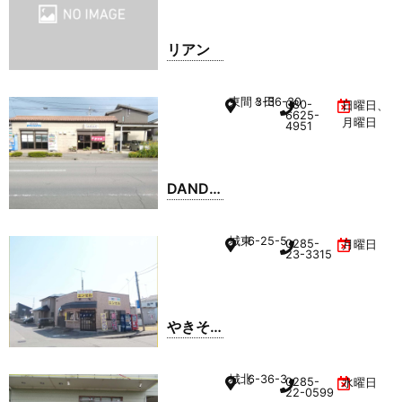
リアン
東間々田
3-36-30
080-
日曜日、
6625-
月曜日
4951
DANDA
N
城東
6-25-5
0285-
月曜日
23-3315
やきそ
ば エン
ゼル
城北
6-36-3
0285-
水曜日
22-0599