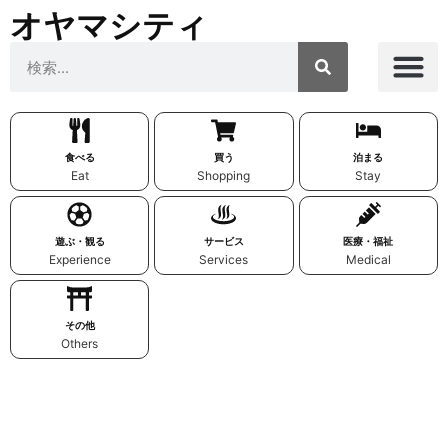
オヤマシティ
食べる
買う
泊まる
Eat
Shopping
Stay
遊ぶ・観る
サービス
医療・福祉
Experience
Services
Medical
その他
Others