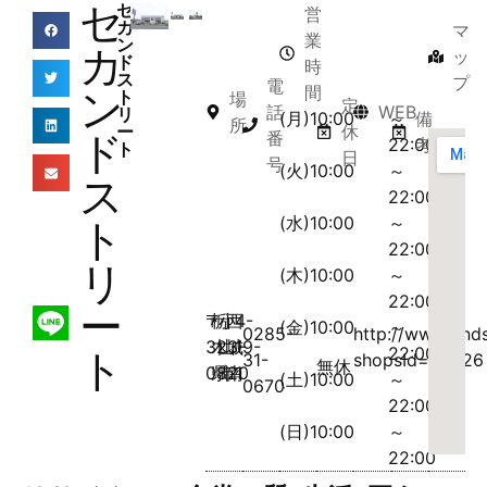
セ
セ
営
カ
マ
業
ン
カ
ッ
ド
時
ス
プ
電
間
ン
ト
場
定
話
WEB
リ
(月)10:00
～
備
所
ー
休
ド
番
22:00
考
ト
日
号
(火)10:00
～
ス
22:00
(水)10:00
～
ト
22:00
リ
(木)10:00
～
22:00
ー
〒
栃
小
西
4-
(金)10:00
～
0285-
http://www.2nds
323-
木
山
城
19-
22:00
ト
31-
shopsId=30926
無休
0820
県
市
南
1
(土)10:00
～
0670
22:00
(日)10:00
～
22:00