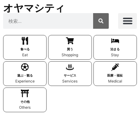
オヤマシティ
食べる
買う
泊まる
Eat
Shopping
Stay
遊ぶ・観る
サービス
医療・福祉
Experience
Services
Medical
その他
Others