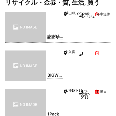
リサイクル・金券・質
,
生活
,
買う
城山町
3-3-22
0285-
VAL1階
年中無休
32-6764
謝謝珍
珠 | シ
ェイシ
中久喜
ェイパ
ール
BIGWO
OD(ビ
ッグウ
天神町
2-1-32
070-
月曜日
ッド) 小
3267-
0189
山店
1Pack