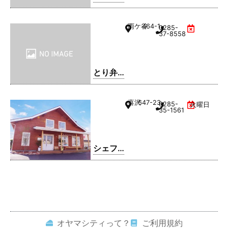
雨ケ谷
464-1
0285-
37-8558
とり弁
鶏 小山
雨ケ谷
喜沢
647-23
0285-
火曜日
店
35-1561
シェフ
レ
オヤマシティって？
ご利用規約