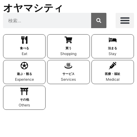
オヤマシティ
食べる
買う
泊まる
Eat
Shopping
Stay
遊ぶ・観る
サービス
医療・福祉
Experience
Services
Medical
その他
Others