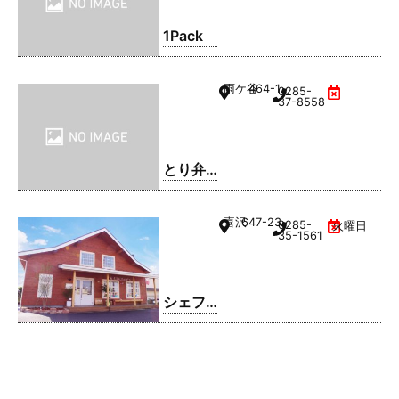
1Pack
雨ケ谷
464-1
0285-
37-8558
とり弁
鶏 小山
雨ケ谷
喜沢
647-23
0285-
火曜日
店
35-1561
シェフ
レ