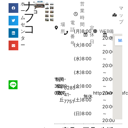
ナ
ナ
ホ
営
フ
マ
ー
業
コ
フ
ッ
ム
時
プ
電
セ
場
間
コ
定
話
ン
所
(月)8:00
WEB
～
備
休
番
タ
20:00
考
日
号
ー
(火)8:00
～
20:00
(水)8:00
～
20:00
(木)8:00
～
〒
栃
小
美
1-
20:00
329-
木
山
し
19-
(金)8:00
～
0285-
0207
県
市
が
1
http://www.nafc
20:00
41-
無休
丘
(土)8:00
～
7751
20:00
(日)8:00
～
20:00