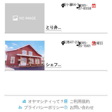
雨ケ谷
464-1
0285-
37-8558
とり弁
鶏 小山
雨ケ谷
喜沢
647-23
0285-
火曜日
店
35-1561
シェフ
レ
オヤマシティって？
ご利用規約
プライバシーポリシー
お問い合わせ