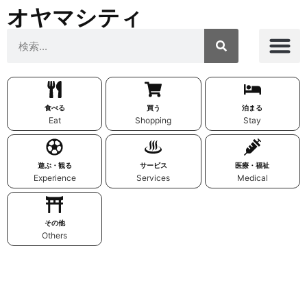
オヤマシティ
食べる
買う
泊まる
Eat
Shopping
Stay
遊ぶ・観る
サービス
医療・福祉
Experience
Services
Medical
その他
Others