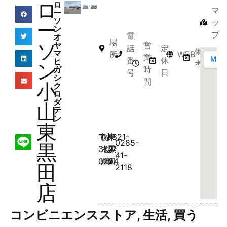
ロ
ロ
マ
ー
ソ
ッ
ー
ン
プ
電
オ
場
ソ
営
ヤ
話
定
備
マ
所
WEB
業
番
休
ヒ
考
ン
時
ガ
号
日
シ
間
小
ク
ロ
ダ
山
テ
ン
東
〒
栃
小
東
321-
0285-
黒
329-
木
山
黒
7
41-
0204
県
市
田
田
2118
店
コンビニエンスストア
,
生活
,
買う