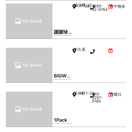
城山町
3-3-22
0285-
VAL1階
年中無休
32-6764
謝謝珍
珠 | シ
ェイシ
中久喜
ェイパ
ール
BIGWO
OD(ビ
ッグウ
天神町
2-1-32
070-
月曜日
ッド) 小
3267-
0189
山店
1Pack