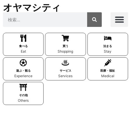
オヤマシティ
食べる
買う
泊まる
Eat
Shopping
Stay
遊ぶ・観る
サービス
医療・福祉
Experience
Services
Medical
その他
Others