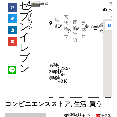
セ
セ
マ
ブ
ッ
ン
ブ
イ
プ
電
レ
場
営
ン
話
定
ブ
備
所
WEB
ン
業
番
休
考
イ
時
号
日
間
レ
ブ
ン
〒
栃
小
神
1-
0285-
323-
木
山
鳥
111-
24-
0034
県
市
谷
10
4818
コンビニエンスストア
,
生活
,
買う
城山町
3-3-22
0285-
VAL1階
年中無休