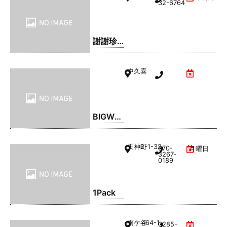
32-6764
謝謝珍
珠 | シ
ェイシ
中久喜
ェイパ
ール
BIGWO
OD(ビ
ッグウ
天神町
2-1-32
070-
月曜日
ッド) 小
3267-
0189
山店
1Pack
雨ケ谷
464-1
0285-