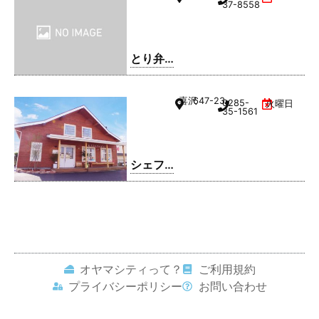
37-8558
とり弁
鶏 小山
雨ケ谷
喜沢
647-23
0285-
火曜日
店
35-1561
シェフ
レ
オヤマシティって？
ご利用規約
プライバシーポリシー
お問い合わせ