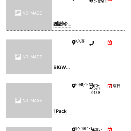
32-6764
謝謝珍
珠 | シ
ェイシ
中久喜
ェイパ
ール
BIGWO
OD(ビ
ッグウ
天神町
2-1-32
070-
月曜日
ッド) 小
3267-
0189
山店
1Pack
雨ケ谷
464-1
0285-