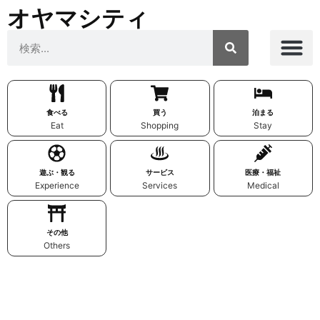
オヤマシティ
食べる
買う
泊まる
Eat
Shopping
Stay
遊ぶ・観る
サービス
医療・福祉
Experience
Services
Medical
その他
Others