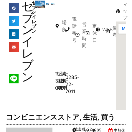
セ
セ
マ
ブ
ッ
ン
ブ
イ
プ
電
レ
場
営
ン
話
定
ブ
備
所
WEB
ン
業
番
休
考
イ
時
号
日
間
レ
ブ
ン
〒
栃
小
城
4-
0285-
323-
木
山
東
4-
22-
0807
県
市
11
7011
コンビニエンスストア
,
生活
,
買う
城山町
3-3-22
0285-
VAL1階
年中無休