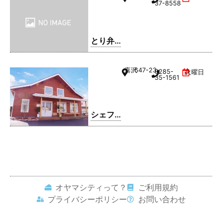
37-8558
とり弁
鶏 小山
雨ケ谷
喜沢
647-23
0285-
火曜日
店
35-1561
シェフ
レ
オヤマシティって？
ご利用規約
プライバシーポリシー
お問い合わせ