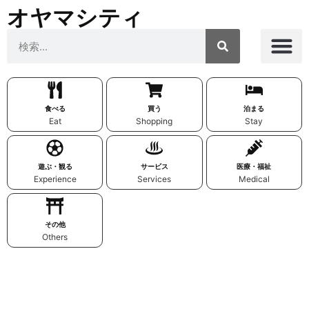
オヤマシティ
食べる
買う
泊まる
Eat
Shopping
Stay
遊ぶ・観る
サービス
医療・福祉
Experience
Services
Medical
その他
Others