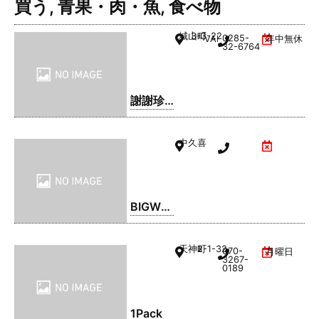
買う
,
青果・肉・魚
,
食べ物
城山町
3-3-22
0285-
VAL1階
年中無休
32-6764
謝謝珍
珠 | シ
ェイシ
中久喜
ェイパ
ール
BIGWO
OD(ビ
ッグウ
天神町
2-1-32
070-
月曜日
ッド) 小
3267-
0189
山店
1Pack