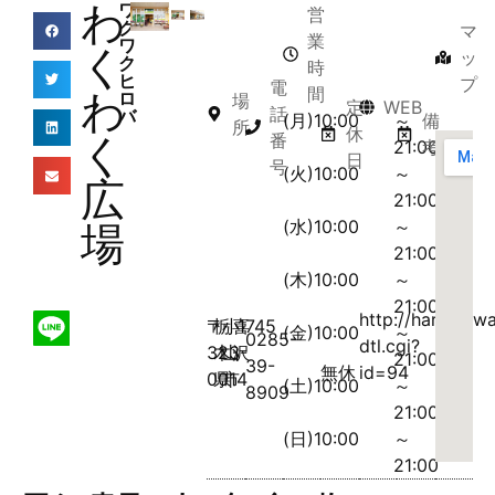
わ
ワ
営
ク
マ
業
ワ
く
ッ
ク
時
ヒ
プ
電
間
わ
ロ
場
定
WEB
話
バ
(月)10:00
～
備
所
休
く
番
21:00
考
日
号
(火)10:00
～
広
21:00
(水)10:00
～
場
21:00
(木)10:00
～
21:00
http://harvestw
〒
栃
小
喜
1745
(金)10:00
～
0285-
dtl.cgi?
323-
木
山
沢
21:00
39-
無休
id=94
0014
県
市
(土)10:00
～
8909
21:00
(日)10:00
～
21:00