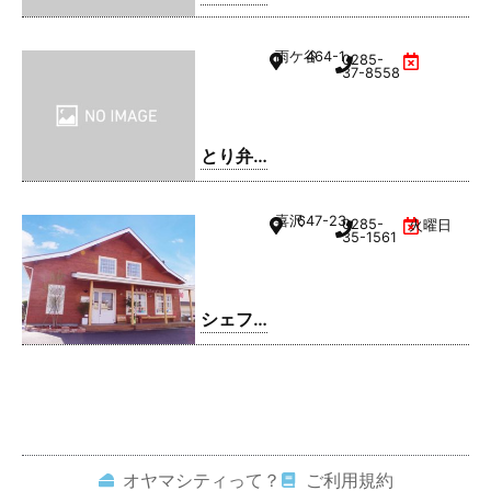
雨ケ谷
464-1
0285-
37-8558
とり弁
鶏 小山
雨ケ谷
喜沢
647-23
0285-
火曜日
店
35-1561
シェフ
レ
オヤマシティって？
ご利用規約