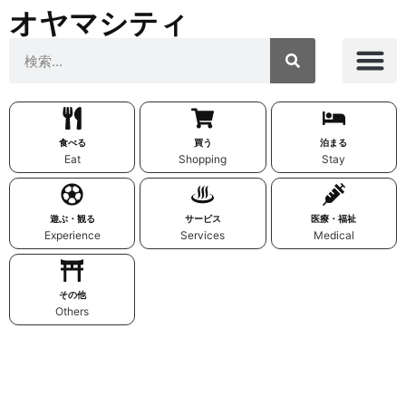
オヤマシティ
食べる
買う
泊まる
Eat
Shopping
Stay
遊ぶ・観る
サービス
医療・福祉
Experience
Services
Medical
その他
Others