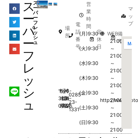
ス
ス
営
ー
マ
業
パ
ー
ッ
ー
時
フ
プ
電
間
パ
レ
場
話
定
ッ
(月)9:30
WEB
～
備
所
シ
ー
番
休
21:00
考
ュ
号
日
(火)9:30
～
フ
21:00
(水)9:30
～
レ
21:00
ッ
(木)9:30
～
21:00
シ
〒
栃
小
神
5-
(金)9:30
～
0285-
323-
木
山
鳥
4-
http://www.uoto
21:00
ュ
23-
0034
県
市
谷
25
(土)9:30
～
1331
21:00
(日)9:30
～
21:00