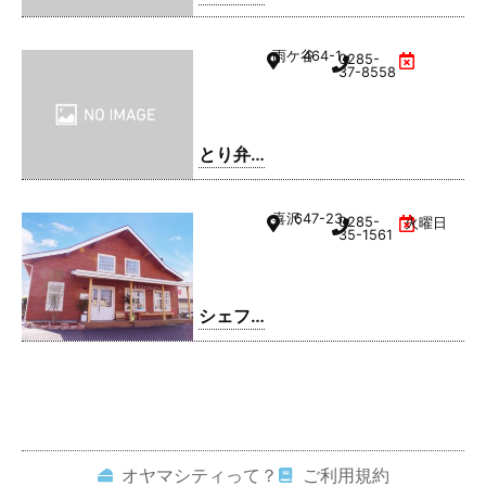
雨ケ谷
464-1
0285-
37-8558
とり弁
鶏 小山
雨ケ谷
喜沢
647-23
0285-
火曜日
店
35-1561
シェフ
レ
オヤマシティって？
ご利用規約