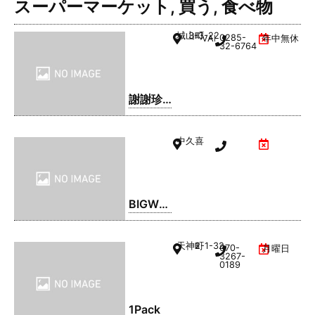
スーパーマーケット
,
買う
,
食べ物
城山町
3-3-22
0285-
VAL1階
年中無休
32-6764
謝謝珍
珠 | シ
ェイシ
中久喜
ェイパ
ール
BIGWO
OD(ビ
ッグウ
天神町
2-1-32
070-
月曜日
ッド) 小
3267-
0189
山店
1Pack