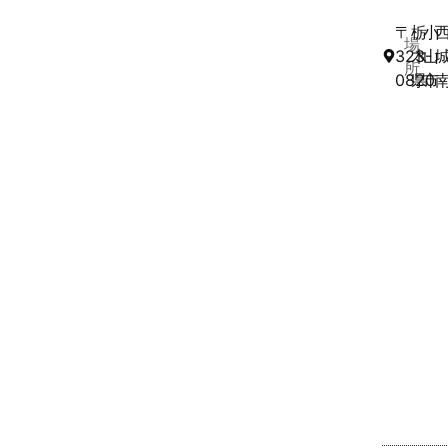
〒
栃
小
場
323-
木
山
所
0820
県
市