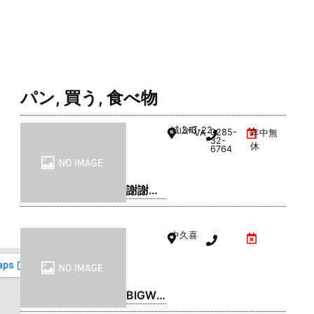
パン
,
買う
,
食べ物
城山町
3-3-22
0285-
VAL1階
年中無
32-
休
6764
謝謝珍
珠 | シ
ェイシ
中久喜
ェイパ
ール
BIGWO
OD(ビ