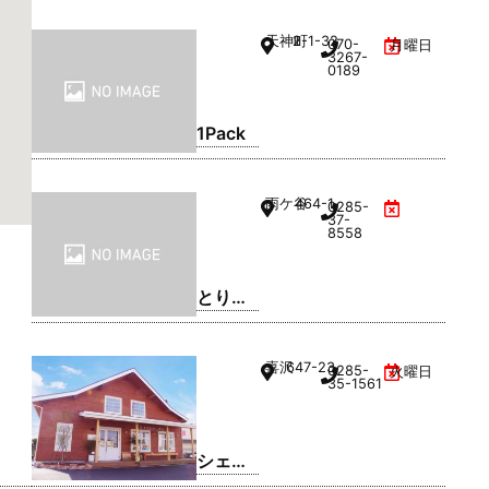
ッグウ
天神町
2-1-32
070-
月曜日
ッド)
3267-
0189
小山店
1Pack
雨ケ谷
464-1
0285-
37-
8558
とり弁
鶏 小山
雨ケ谷
喜沢
647-23
0285-
火曜日
店
35-1561
シェフ
レ