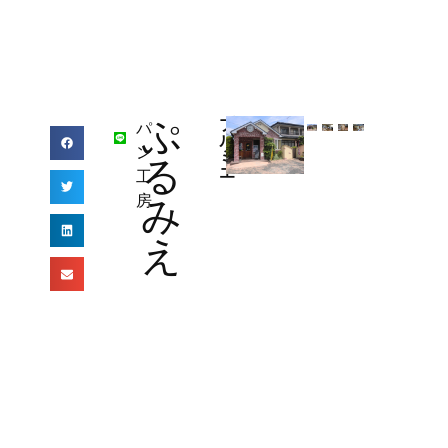
ぷ
プ
パ
ル
ン
ミ
る
エ
工
房
み
え