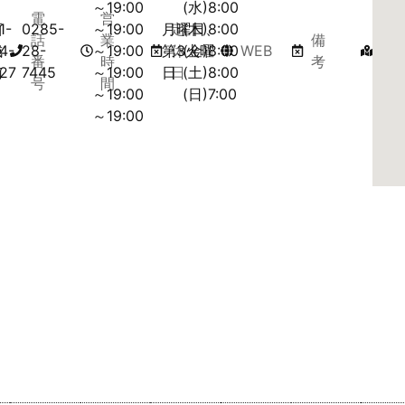
～19:00
(水)8:00
電
営
西
1-
0285-
～19:00
月曜日、
定
(木)8:00
マ
話
業
備
城
4-
28-
～19:00
第3火曜
休
(金)8:00
WEB
ッ
番
時
考
南
27
7445
～19:00
日
日
(土)8:00
プ
号
間
～19:00
(日)7:00
～19:00