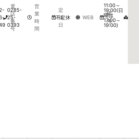
11:00～
電
営
城
2-
0285-
定
マ
19:00(日
話
業
備
曜は
山
6-
25-
不定休
休
WEB
ッ
17:00～
番
時
考
町
49
0393
日
プ
19:00)
号
間