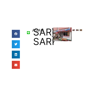
SARI-
サ
ASIAN
リ
サ
SARI
リ