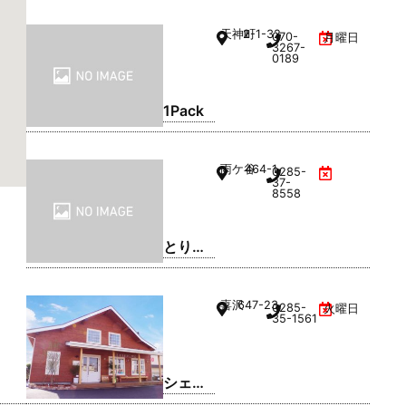
ッグウ
天神町
2-1-32
070-
月曜日
ッド)
3267-
0189
小山店
1Pack
雨ケ谷
464-1
0285-
37-
8558
とり弁
鶏 小山
雨ケ谷
喜沢
647-23
0285-
火曜日
店
35-1561
シェフ
レ