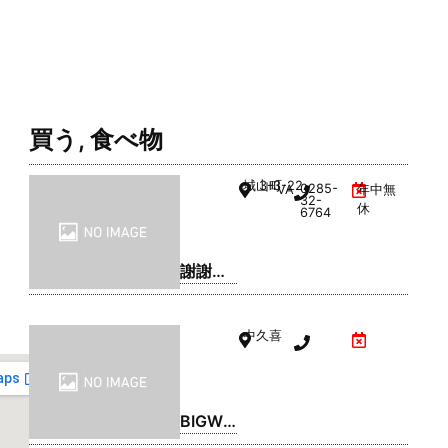
買う
,
食べ物
城山町
3-3-22
0285-
VAL1階
年中無
32-
休
6764
謝謝珍
珠 | シ
ェイシ
中久喜
ェイパ
ール
BIGWO
OD(ビ