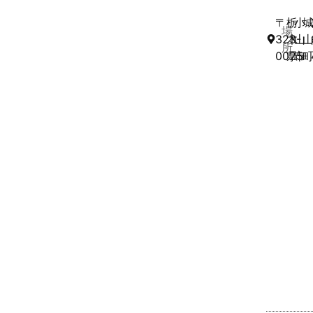
〒
栃
小
場
323-
木
山
所
0025
県
市