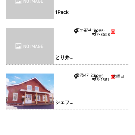
1Pack
雨ケ谷
464-1
0285-
37-8558
とり弁
鶏 小山
雨ケ谷
喜沢
647-23
0285-
火曜日
店
35-1561
シェフ
レ