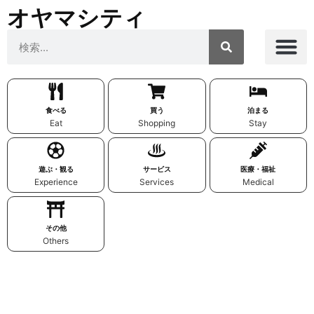
オヤマシティ
食べる
買う
泊まる
Eat
Shopping
Stay
遊ぶ・観る
サービス
医療・福祉
Experience
Services
Medical
その他
Others