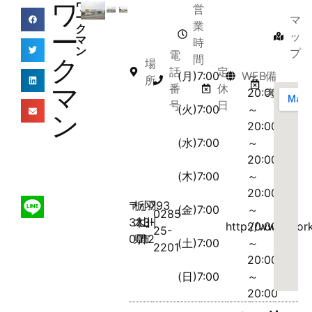
ワ
ワ
営
ー
マ
業
ク
ー
ッ
マ
時
ン
プ
電
間
ク
場
話
定
(月)7:00
WEB
～
備
所
マ
番
休
20:00
考
号
日
(火)7:00
～
ン
20:00
(水)7:00
～
20:00
(木)7:00
～
20:00
〒
栃
小
羽
793
(金)7:00
～
0285-
323-
木
山
川
http://www.work
20:00
25-
0012
県
市
(土)7:00
～
2201
20:00
(日)7:00
～
20:00