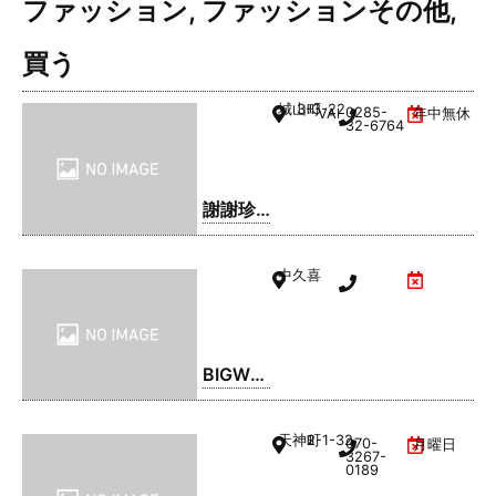
ファッション
,
ファッションその他
,
買う
城山町
3-3-22
0285-
VAL1階
年中無休
32-6764
謝謝珍
珠 | シ
ェイシ
中久喜
ェイパ
ール
BIGWO
OD(ビ
ッグウ
天神町
2-1-32
070-
月曜日
ッド) 小
3267-
0189
山店