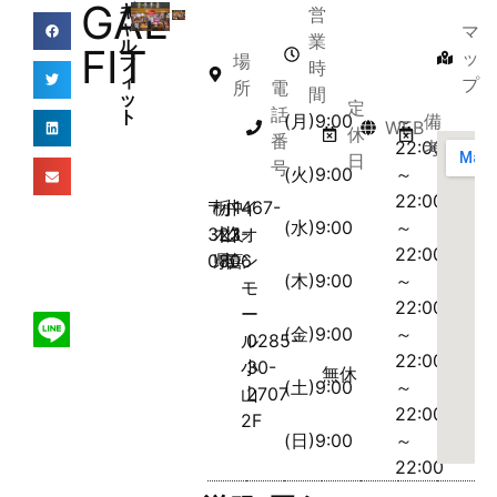
GAL
ギ
営
ャ
マ
業
ル
FIT
ッ
場
フ
時
ィ
プ
所
電
間
ッ
定
話
ト
(月)9:00
～
備
WEB
休
番
22:00
考
日
号
(火)9:00
～
22:00
〒
栃
小
中
1467-
イ
(水)9:00
～
323-
木
山
久
1
オ
22:00
0806
県
市
喜
ン
(木)9:00
～
モ
22:00
ー
(金)9:00
～
ル
0285-
22:00
小
30-
無休
(土)9:00
～
山
2707
22:00
2F
(日)9:00
～
22:00