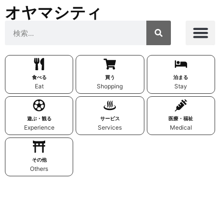
オヤマシティ
食べる
買う
泊まる
Eat
Shopping
Stay
遊ぶ・観る
サービス
医療・福祉
Experience
Services
Medical
その他
Others