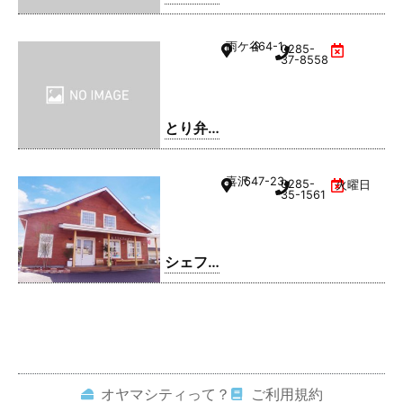
雨ケ谷
464-1
0285-
37-8558
とり弁
鶏 小山
雨ケ谷
喜沢
647-23
0285-
火曜日
店
35-1561
シェフ
レ
オヤマシティって？
ご利用規約