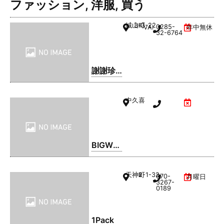
ファッション
,
洋服
,
買う
城山町
3-3-22
0285-
VAL1階
年中無休
32-6764
謝謝珍
珠 | シ
ェイシ
中久喜
ェイパ
ール
BIGWO
OD(ビ
ッグウ
天神町
2-1-32
070-
月曜日
ッド) 小
3267-
0189
山店
1Pack