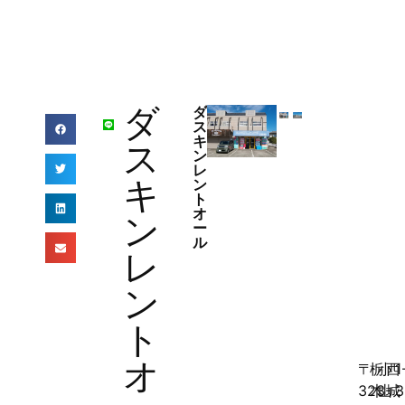
ダ
ダ
ス
キ
ス
ン
レ
キ
ン
ト
オ
ン
ー
ル
レ
ン
ト
オ
〒
栃
小
西
1
323-
木
山
城
3