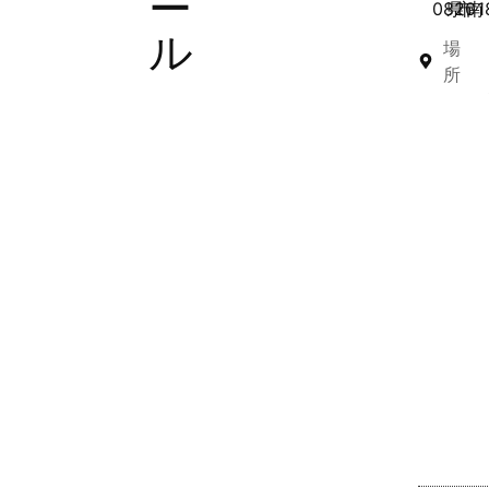
ー
0820
県
市
南
1
ル
場
所