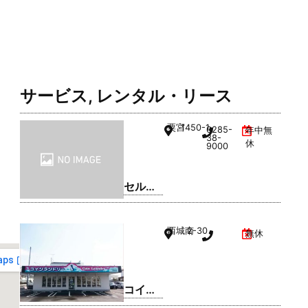
サービス
,
レンタル・リース
粟宮
1450-1
0285-
年中無
38-
休
9000
セルフ
ィック
ス 小山
西城南
2-30
無休
SS / 日
商有田
㈱
コイン
ランド