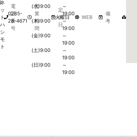
8
ネ
電
(水)9:00
営
～
ッ
定
マ
0285-
話
業
19:00
備
ト
火曜日
休
WEB
ッ
28-4671
番
(木)9:00
時
～
考
ハ
日
プ
号
間
19:00
シ
(金)9:00
～
モ
19:00
ト
(土)9:00
～
19:00
(日)9:00
～
19:00