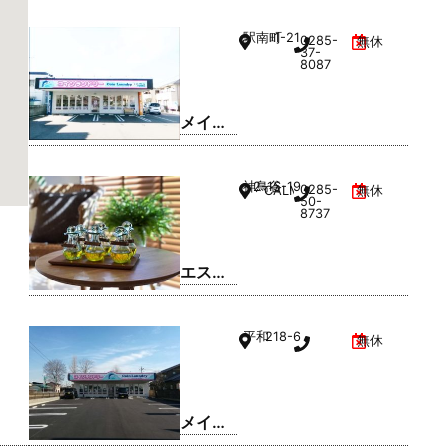
リー久
駅南町
1-21
0285-
無休
松ホー
37-
8087
ム 小山
西城南
店
メイト
ドリー
ム 小山
神鳥谷
2-15-19
0285-
CALMひととのやA棟
無休
駅南町
50-
8737
店
エスペ
ランサ
小山店
平和
218-6
無休
メイト
ドリー