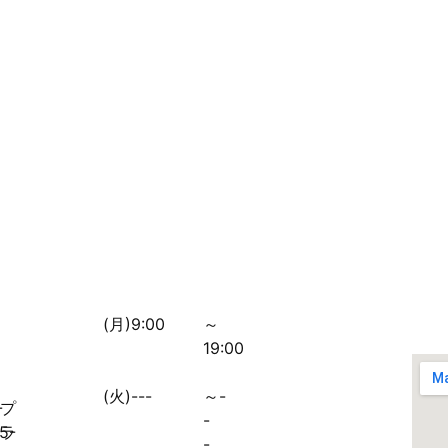
(月)9:00
～
19:00
(火)---
～-
-
プ
-
5-
ラ
-