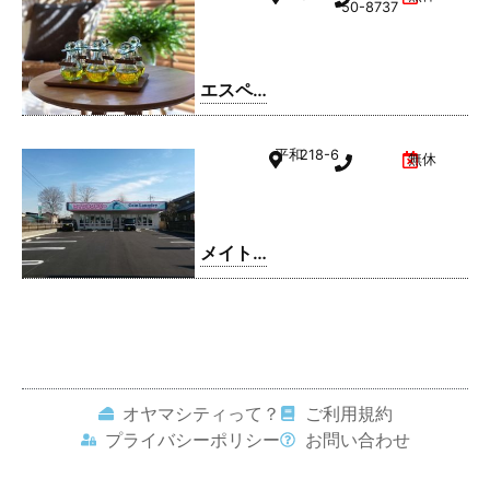
駅南町
50-8737
店
エスペ
ランサ
小山店
平和
218-6
無休
メイト
ドリー
ム 平和
店
オヤマシティって？
ご利用規約
プライバシーポリシー
お問い合わせ