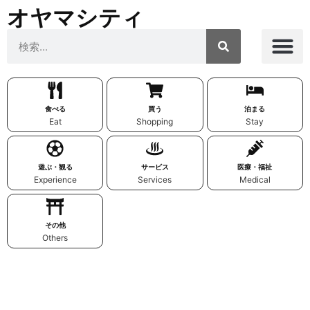
オヤマシティ
食べる
買う
泊まる
Eat
Shopping
Stay
遊ぶ・観る
サービス
医療・福祉
Experience
Services
Medical
その他
Others