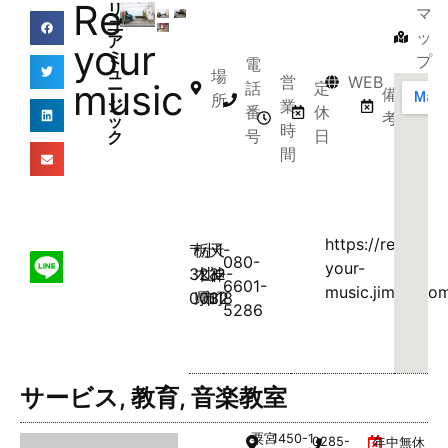
Re
リ
マ
ユ
ッ
ア
your
ミ
プ
電
ュ
場
営
WEB
music
話
定
ー
備
所
ジ
業
番
休
考
ッ
時
号
日
ク
間
https://re-
〒
栃
小
天
1-
080-
your-
323-
木
山
神
2-
6601-
music.jimdo.co
0032
県
市
町
18
5286
サービス
,
教育
,
音楽教室
粟宮
1450-1
0285-
年中無休