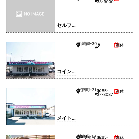
38-9000
セルフ
ィック
ス 小山
西城南
2-30
無休
SS / 日
商有田
㈱
コイン
ランド
リー久
駅南町
1-21
0285-
無休
松ホー
37-8087
ム 小山
西城南
店
メイト
ドリー
ム 小山
神鳥谷
2-15-19
0285-
CALMひととのやA棟
無休