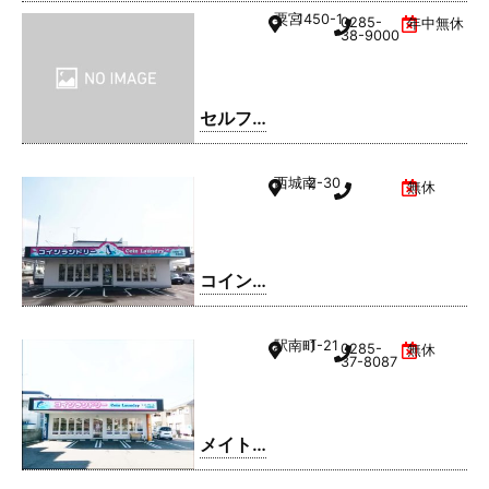
粟宮
1450-1
0285-
年中無休
38-9000
セルフ
ィック
ス 小山
西城南
2-30
無休
SS / 日
商有田
㈱
コイン
ランド
リー久
駅南町
1-21
0285-
無休
松ホー
37-8087
ム 小山
西城南
店
メイト
ドリー