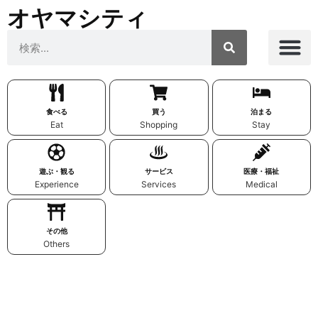
オヤマシティ
食べる
買う
泊まる
Eat
Shopping
Stay
遊ぶ・観る
サービス
医療・福祉
Experience
Services
Medical
その他
Others