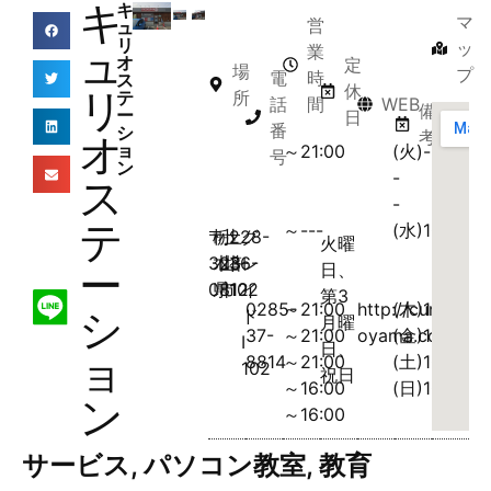
キ
キ
マ
営
ュ
リ
ッ
ュ
業
オ
定
場
プ
電
時
ス
休
リ
所
テ
話
間
WEB
備
ー
日
番
シ
考
オ
ョ
～21:00
(火)-
号
ン
-
ス
-
テ
～---
(水)10:00
〒
栃
小
土
228-
グ
火曜
323-
木
山
塔
36-
レ
ー
日、
0812
県
市
102
イ
第3
0285-
～21:00
http://curio-
(木)10:00
シ
ド
月曜
37-
～21:00
oyama.com/
(金)10:00
I
日、
ョ
8814
～21:00
(土)10:00
102
祝日
～16:00
(日)10:00
ン
～16:00
サービス
,
パソコン教室
,
教育