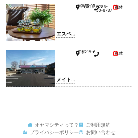
ム 小山
神鳥谷
2-15-19
0285-
CALMひととのやA棟
無休
駅南町
50-8737
店
エスペ
ランサ
小山店
平和
218-6
無休
メイト
ドリー
ム 平和
店
オヤマシティって？
ご利用規約
プライバシーポリシー
お問い合わせ