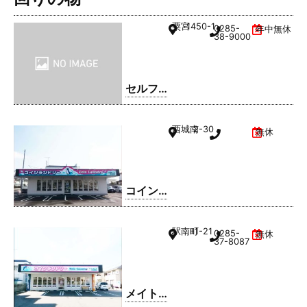
粟宮
1450-1
0285-
年中無休
38-9000
セルフ
ィック
ス 小山
西城南
2-30
無休
SS / 日
商有田
㈱
コイン
ランド
リー久
駅南町
1-21
0285-
無休
松ホー
37-8087
ム 小山
西城南
店
メイト