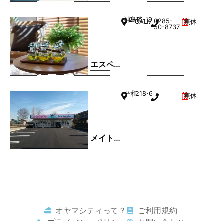
ドリー
ム 小山
神鳥谷
2-15-19
0285-
CALMひととのやA棟
無休
駅南町
50-8737
店
エスペ
ランサ
小山店
平和
218-6
無休
メイト
ドリー
ム 平和
店
オヤマシティって？
ご利用規約