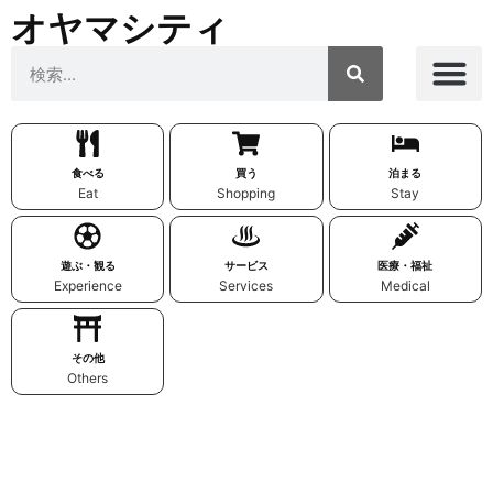
オヤマシティ
食べる
買う
泊まる
Eat
Shopping
Stay
遊ぶ・観る
サービス
医療・福祉
Experience
Services
Medical
その他
Others