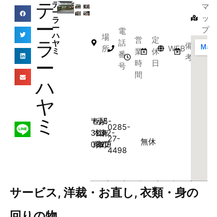
テ
テ
マ
ー
ッ
ラ
ー
ー
プ
電
ハ
場
営
定
ラ
話
ヤ
備
所
WEB
ミ
業
休
番
考
ー
時
日
号
間
ハ
ヤ
ミ
〒
栃
小
駅
5-
0285-
323-
木
山
南
12-
27-
無休
0822
県
市
町
19
4498
サービス
,
洋裁・お直し
,
衣類・身の
回りの物