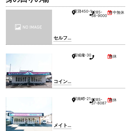
粟宮
1450-1
0285-
年中無休
38-9000
セルフ
ィック
ス 小山
西城南
2-30
無休
SS / 日
商有田
㈱
コイン
ランド
リー久
駅南町
1-21
0285-
無休
松ホー
37-8087
ム 小山
西城南
店
メイト