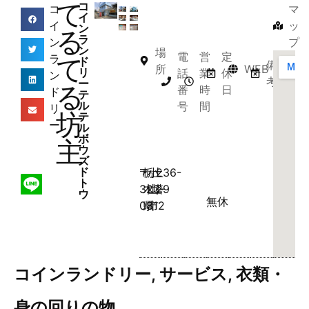
て
コ
コ
マ
イ
イ
ッ
ン
る
ラ
ン
プ
ン
場
電
営
定
ラ
て
ド
備
所
WEB
リ
話
業
休
ン
考
ー
る
番
時
日
ド
テ
ル
号
間
リ
坊
テ
ー
ル
ボ
主
ウ
ズ
ド
〒
栃
小
土
236-
ト
323-
木
山
塔
29
ウ
無休
0812
県
市
コインランドリー
,
サービス
,
衣類・
身の回りの物