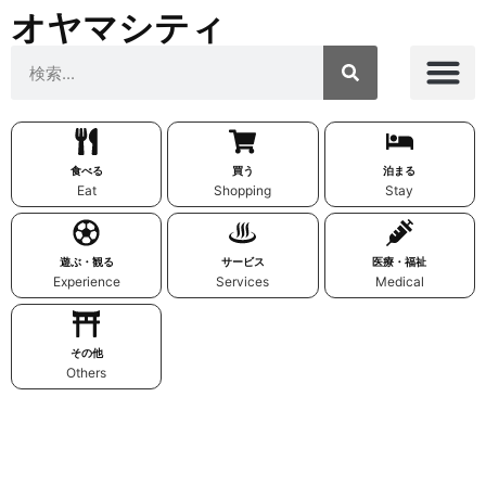
オヤマシティ
食べる
買う
泊まる
Eat
Shopping
Stay
遊ぶ・観る
サービス
医療・福祉
Experience
Services
Medical
その他
Others