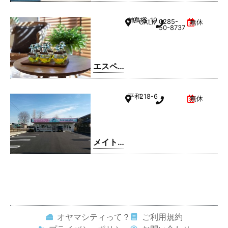
ドリー
ム 小山
神鳥谷
2-15-19
0285-
CALMひととのやA棟
無休
駅南町
50-8737
店
エスペ
ランサ
小山店
平和
218-6
無休
メイト
ドリー
ム 平和
店
オヤマシティって？
ご利用規約