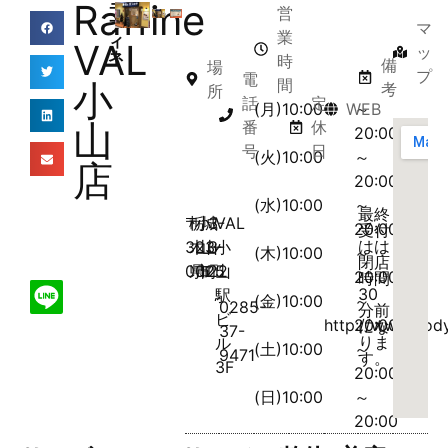
Raffine
ラ
営
フ
マ
業
ィ
VAL
ッ
ネ
時
備
場
プ
電
間
小
考
所
話
定
(月)10:00
WEB
～
山
番
休
20:00
号
日
(火)10:00
～
店
20:00
(水)10:00
～
最終
〒
栃
小
城
3-
VAL
20:00
受付
はは
323-
木
山
山
3-
小
(木)10:00
～
閉店
0025
県
市
町
22
山
20:00
時間
30
駅
(金)10:00
～
0285-
分前
ビ
http://www.body
20:00
にな
37-
りま
ル
(土)10:00
～
9471
す。
3F
20:00
(日)10:00
～
20:00