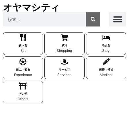
オヤマシティ
食べる
買う
泊まる
Eat
Shopping
Stay
遊ぶ・観る
サービス
医療・福祉
Experience
Services
Medical
その他
Others