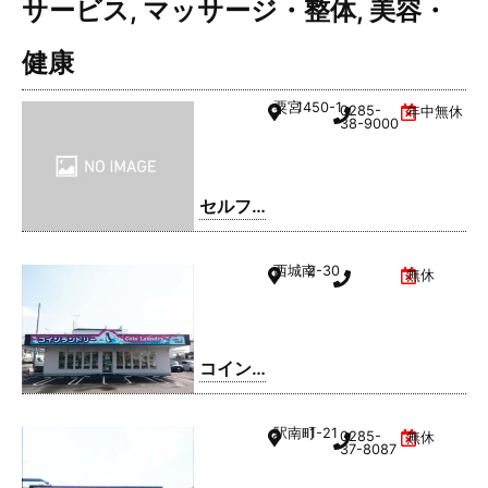
サービス
,
マッサージ・整体
,
美容・
健康
粟宮
1450-1
0285-
年中無休
38-9000
セルフ
ィック
ス 小山
西城南
2-30
無休
SS / 日
商有田
㈱
コイン
ランド
リー久
駅南町
1-21
0285-
無休
松ホー
37-8087
ム 小山