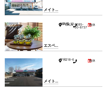
西城南
店
メイト
ドリー
ム 小山
神鳥谷
2-15-19
0285-
CALMひととのやA棟
無休
駅南町
50-8737
店
エスペ
ランサ
小山店
平和
218-6
無休
メイト
ドリー
ム 平和
店