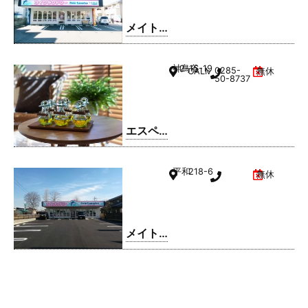
西城南
店
メイト
ドリー
ム 小山
神鳥谷
2-15-19
0285-
CALMひととのやA棟
無休
駅南町
50-8737
店
エスペ
ランサ
小山店
平和
218-6
無休
メイト
ドリー
ム 平和
店