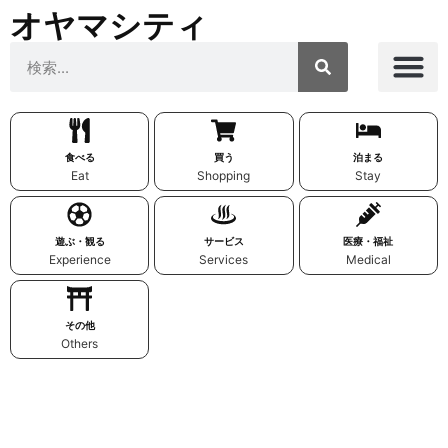
オヤマシティ
食べる
買う
泊まる
Eat
Shopping
Stay
遊ぶ・観る
サービス
医療・福祉
Experience
Services
Medical
その他
Others