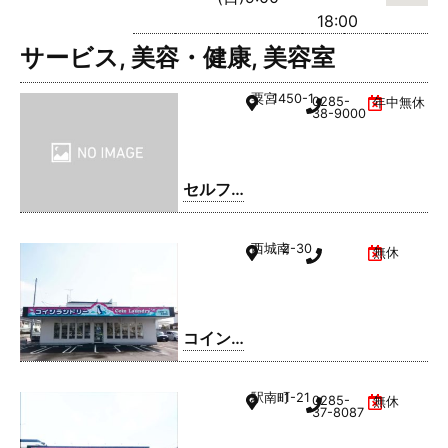
18:00
サービス
,
美容・健康
,
美容室
粟宮
1450-1
0285-
年中無休
38-9000
セルフ
ィック
ス 小山
西城南
2-30
無休
SS / 日
商有田
㈱
コイン
ランド
リー久
駅南町
1-21
0285-
無休
松ホー
37-8087
ム 小山