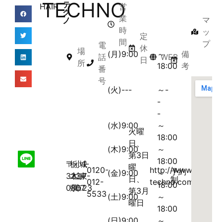
TECHNO
テ
HAIR
営
ク
業
マ
ノ
時
ッ
定
間
プ
電
休
場
(月)9:00
～
備
話
WEB
日
所
18:00
考
番
号
(火)---
～-
-
-
(水)9:00
～
火曜
18:00
日、
(木)9:00
～
第3日
18:00
〒
栃
小
城
1-
曜
0120-
http://www.hair-
予約
(金)9:00
～
323-
木
山
東
7-
日、
制
012-
techno.com/
18:00
0807
県
市
23
第3月
5533
(土)9:00
～
曜日
18:00
(日)9:00
～