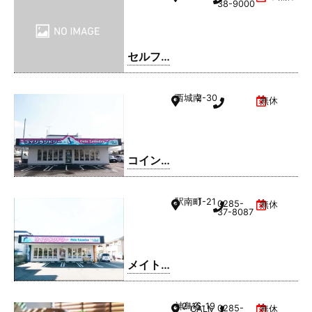
38-9000
セルフ
ィック
ス 小山
西城南
2-30
無休
SS / 日
商有田
㈱
コイン
ランド
リー久
駅南町
1-21
0285-
無休
松ホー
37-8087
ム 小山
西城南
店
メイト
ドリー
ム 小山
神鳥谷
2-15-19
0285-
CALMひととのやA棟
無休