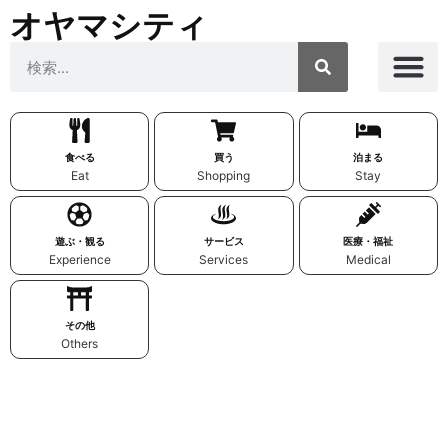
オヤマシティ
食べる
買う
泊まる
Eat
Shopping
Stay
遊ぶ・観る
サービス
医療・福祉
Experience
Services
Medical
その他
Others