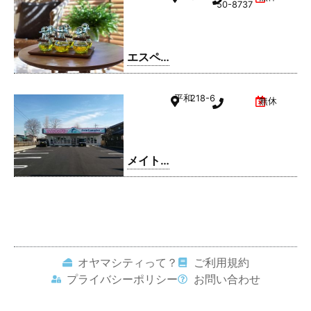
駅南町
50-8737
店
エスペ
ランサ
小山店
平和
218-6
無休
メイト
ドリー
ム 平和
店
オヤマシティって？
ご利用規約
プライバシーポリシー
お問い合わせ