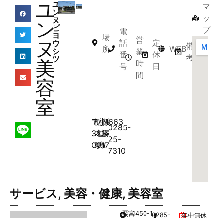
ユ
ユ
マ
ン
ッ
ヌ
ン
ビ
プ
電
ヨ
場
営
ヌ
話
定
ウ
備
所
WEB
シ
業
番
休
考
ツ
美
時
号
日
間
容
室
〒
栃
小
飯
1663
0285-
323-
木
山
塚
25-
0017
県
市
7310
サービス
,
美容・健康
,
美容室
粟宮
1450-1
0285-
年中無休