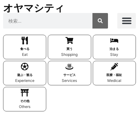
オヤマシティ
食べる
買う
泊まる
Eat
Shopping
Stay
遊ぶ・観る
サービス
医療・福祉
Experience
Services
Medical
その他
Others