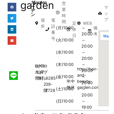
garden
ガ
garden
営
ー
マ
業
デ
ッ
ン
時
プ
場
電
間
定
WEB
所
話
(月)10:00
～
備
休
番
20:00
考
日
号
(火)10:00
～
20:00
(水)10:00
～
20:00
(木)10:00
～
栃
小
中
3-
ロ
http://hair-
20:00
木
山
央
7-
ブ
and-
(金)10:00
～
県
市
町
1
レ
0285-
年中
beauty-
20:00
2
39-
無休
garden.com/
(土)10:00
～
階
7728
20:00
(日)10:00
～
19:00