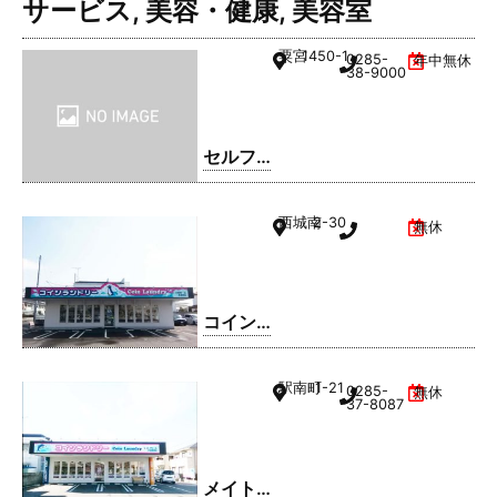
サービス
,
美容・健康
,
美容室
粟宮
1450-1
0285-
年中無休
38-9000
セルフ
ィック
ス 小山
西城南
2-30
無休
SS / 日
商有田
㈱
コイン
ランド
リー久
駅南町
1-21
0285-
無休
松ホー
37-8087
ム 小山
西城南
店
メイト