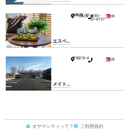
ドリー
ム 小山
神鳥谷
2-15-19
0285-
CALMひととのやA棟
無休
駅南町
50-8737
店
エスペ
ランサ
小山店
平和
218-6
無休
メイト
ドリー
ム 平和
店
オヤマシティって？
ご利用規約